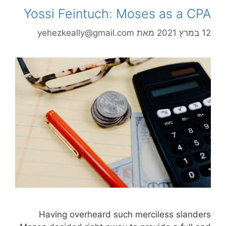
Yossi Feintuch: Moses as a CPA
12 במרץ 2021
מאת
yehezkeally@gmail.com
Having overheard such merciless slanders