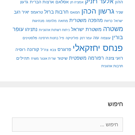
אלעד רזניק
ההון
אסלאם
ארצות הברית
גדעון
אמציה חן
גרשון הכהן
חרבות ברזל
יאיר רגב
שניר
טראמפ
חמאס
מהפכה משטרית
מנהיגות
ישראל
כרזות
מחאה
מלחמה
משטרה
עופר
משטרת ישראל
נתניהו
ניתוח רשתות ארגוניות
בורין
עוצמה
עזה
פלסטינים
עמר דנק
פוליטיקה
פיל בחנות חרסינה
פנחס יחזקאלי
קורונה
פרוגרס
רוסיה
צה"ל
צבא
רפורמה משפטית
רועי צזנה
שיטור
תהילים
שרית אונגר משיח
תרבות ארגונית
חיפוש
חיפוש: