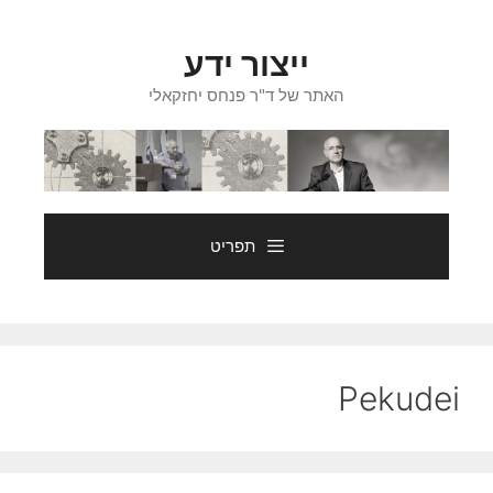
דלג
תוכן
ייצור ידע
האתר של ד"ר פנחס יחזקאלי
תפריט
Pekudei