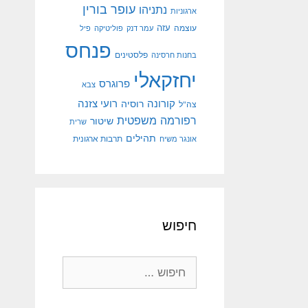
עופר בורין
נתניהו
ארגוניות
עוצמה
עזה
עמר דנק
פוליטיקה
פיל
פנחס
פלסטינים
בחנות חרסינה
יחזקאלי
פרוגרס
צבא
קורונה
רועי צזנה
רוסיה
צה"ל
רפורמה משפטית
שיטור
שרית
תהילים
אונגר משיח
תרבות ארגונית
חיפוש
חיפוש: