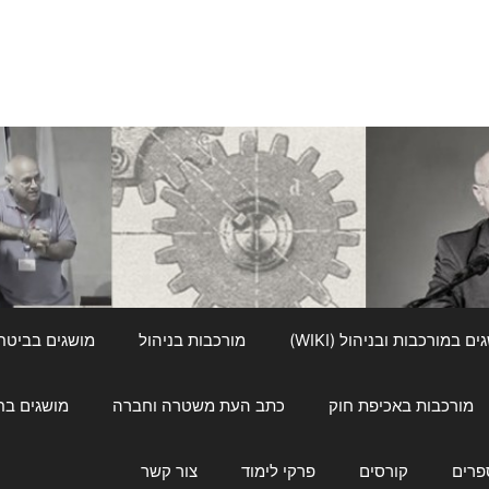
ם במורכבות ובניהול (WIKI)
מורכבות בניהול
מושגים בביטחון ל
מורכבות באכיפת חוק
כתב העת משטרה וחברה
מושגים בחינוך
פרים
קורסים
פרקי לימוד
צור קשר