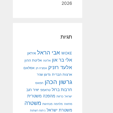
2026
תגיות
אבי הראל
איראן
WOKE
אלי בר און
אליטת ההון
אליטה
אלעד רזניק
אסלאם
אמציה חן
ארצות הברית
גדעון שניר
גרשון הכהן
חמאס
חרבות ברזל
יאיר רגב
טראמפ
מהפכה משטרית
ישראל
כרזות
משטרה
מנהיגות
מחאה
מלחמה
משטרת ישראל
ניתוח רשתות