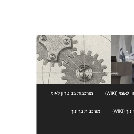
אומי (WIKI)
מורכבות בביטחון לאומי
 (WIKI)
מורכבות בחינוך