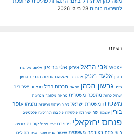
משה כהן אליה: רל"ביזם: התנגדות פוליטית שהופכת
להפרעה בזהות
28 ביולי 2026
תגיות
אבי הראל
אלי בר און
איראן
WOKE
אליטת
אליטה
אלעד רזניק
ההון
אסלאם
ארצות הברית
גדעון
אמציה חן
גרשון הכהן
חרבות ברזל
יאיר רגב
שניר
טראמפ
חמאס
מהפכה משטרית
מנהיגות
ישראל
כרזות
מחאה
מלחמה
משטרה
עופר
משטרת ישראל
נתניהו
ניתוח רשתות ארגוניות
בורין
עוצמה
עזה
פלסטינים
עמר דנק
פוליטיקה
פיל בחנות חרסינה
פנחס יחזקאלי
קורונה
פרוגרס
רוסיה
צה"ל
צבא
רפורמה משפטית
רועי צזנה
שיטור
תהילים
שרית אונגר משיח