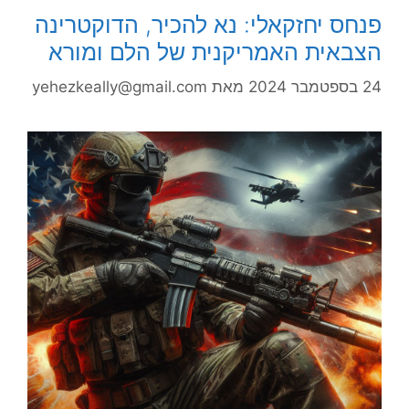
פנחס יחזקאלי: נא להכיר, הדוקטרינה
הצבאית האמריקנית של הלם ומורא
24 בספטמבר 2024
מאת
yehezkeally@gmail.com