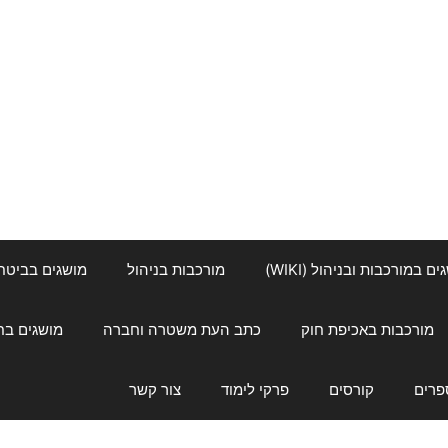
ם במורכבות ובניהול (WIKI)
מורכבות בניהול
מושגים בביטחון ל
מורכבות באכיפת חוק
כתב העת משטרה וחברה
מושגים בחינוך
פרים
קורסים
פרקי לימוד
צור קשר