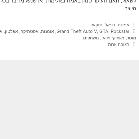
לשאול, האם העיקר טמון באמת באלימות; או שמא מדובר בכלי
היוצר.
קטגוריות
אמנות
,
דניאל יחזקאלי
תגיות
Rockstar
,
GTA
,
Grand Theft Auto V
,
אומנות
,
אסטתיקה
,
אפלטון
,
את
מוסר
,
משחקי וידאו
,
משחקים
תגובה אחת