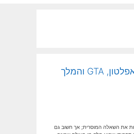
דניאל יחזקאלי: על אומנות ומוסר – אפלטון, GTA והמלך
לות את השאלה המוסרית; אך חשוב גם