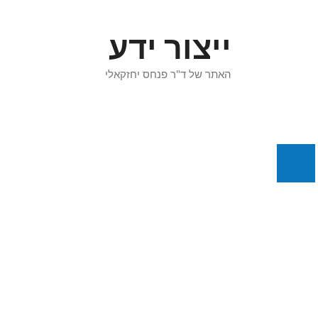
דלג
תוכן
ייצור ידע
האתר של ד"ר פנחס יחזקאלי