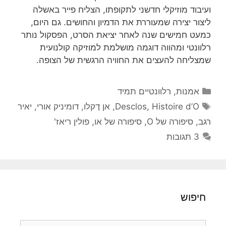
ועיבוד מוזיקלי חדשני לתקופתו, הצליח פייר באשלה
ליצור יצירה שמעוררת את הדמיון והחושים. גם היום,
כמעט חמישים שנה לאחר יציאת הסרט, הפסקול נותר
רלוונטי ומהווה דוגמה מושלמת למוזיקה קולנועית
שמצליחה להעצים את החוויה הרגשית של הצופה.
קטגוריות
אמנות
,
רלוונטיים תמיד
תגיות
Histoire d’O
,
Desclos
,
אן דֶקלו
,
דומיניק אורי
,
יאיר
רגב
,
סיפורה של O
,
סיפורה של או
,
פולין ריאז'
3 תגובות
חיפוש
חיפוש: