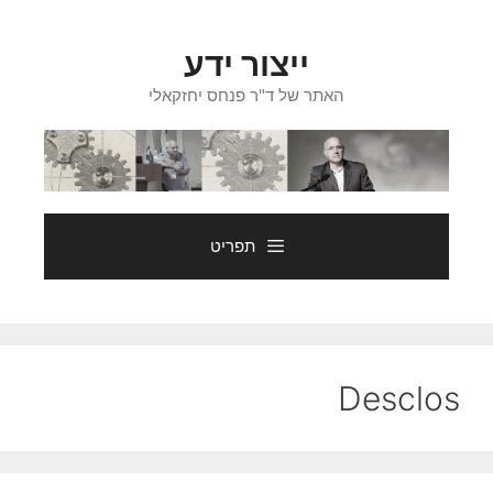
דלג
תוכן
ייצור ידע
האתר של ד"ר פנחס יחזקאלי
תפריט
Desclos