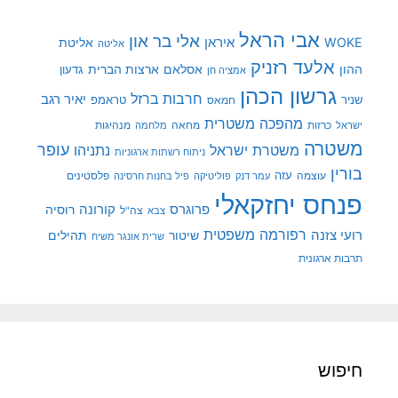
אבי הראל
אלי בר און
איראן
WOKE
אליטת
אליטה
אלעד רזניק
ההון
אסלאם
ארצות הברית
גדעון
אמציה חן
גרשון הכהן
חרבות ברזל
יאיר רגב
שניר
טראמפ
חמאס
מהפכה משטרית
מנהיגות
ישראל
כרזות
מחאה
מלחמה
משטרה
עופר
משטרת ישראל
נתניהו
ניתוח רשתות ארגוניות
בורין
עוצמה
עזה
פלסטינים
עמר דנק
פוליטיקה
פיל בחנות חרסינה
פנחס יחזקאלי
קורונה
פרוגרס
רוסיה
צה"ל
צבא
רפורמה משפטית
רועי צזנה
שיטור
תהילים
שרית אונגר משיח
תרבות ארגונית
חיפוש