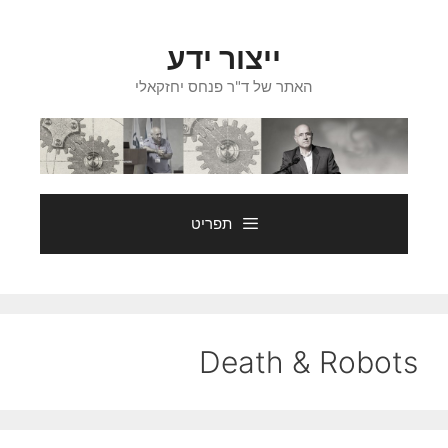
דלג
תוכן
ייצור ידע
האתר של ד"ר פנחס יחזקאלי
תפריט
Death & Robots