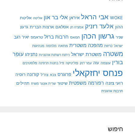
אבי הראל
אלי בר און
איראן
WOKE
אליטת
אליטה
אלעד רזניק
ההון
אסלאם
ארצות הברית
גדעון
אמציה חן
גרשון הכהן
חרבות ברזל
יאיר רגב
שניר
טראמפ
חמאס
מהפכה משטרית
מנהיגות
ישראל
כרזות
מחאה
מלחמה
משטרה
עופר
משטרת ישראל
נתניהו
ניתוח רשתות ארגוניות
בורין
עוצמה
עזה
פלסטינים
עמר דנק
פוליטיקה
פיל בחנות חרסינה
פנחס יחזקאלי
קורונה
פרוגרס
רוסיה
צה"ל
צבא
רפורמה משפטית
רועי צזנה
שיטור
תהילים
שרית אונגר משיח
תרבות ארגונית
חיפוש