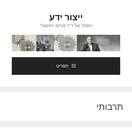
דלג
תוכן
ייצור ידע
האתר של ד"ר פנחס יחזקאלי
תפריט
תרבותי