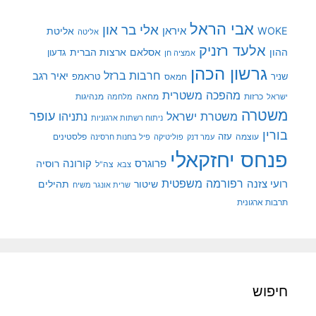
אבי הראל
אלי בר און
איראן
WOKE
אליטת
אליטה
אלעד רזניק
ההון
אסלאם
ארצות הברית
גדעון
אמציה חן
גרשון הכהן
חרבות ברזל
יאיר רגב
שניר
טראמפ
חמאס
מהפכה משטרית
מנהיגות
ישראל
כרזות
מחאה
מלחמה
משטרה
עופר
משטרת ישראל
נתניהו
ניתוח רשתות ארגוניות
בורין
עוצמה
עזה
פלסטינים
עמר דנק
פוליטיקה
פיל בחנות חרסינה
פנחס יחזקאלי
קורונה
פרוגרס
רוסיה
צה"ל
צבא
רפורמה משפטית
רועי צזנה
שיטור
תהילים
שרית אונגר משיח
תרבות ארגונית
חיפוש