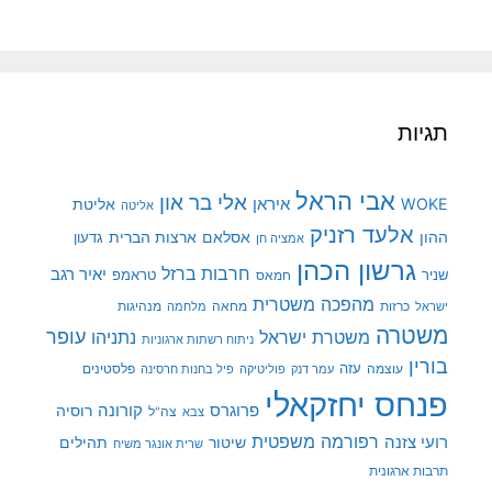
תגיות
אבי הראל
אלי בר און
איראן
WOKE
אליטת
אליטה
אלעד רזניק
ההון
אסלאם
ארצות הברית
גדעון
אמציה חן
גרשון הכהן
חרבות ברזל
יאיר רגב
שניר
טראמפ
חמאס
מהפכה משטרית
מנהיגות
ישראל
כרזות
מחאה
מלחמה
משטרה
עופר
משטרת ישראל
נתניהו
ניתוח רשתות ארגוניות
בורין
עוצמה
עזה
פלסטינים
עמר דנק
פוליטיקה
פיל בחנות חרסינה
פנחס יחזקאלי
קורונה
פרוגרס
רוסיה
צה"ל
צבא
רפורמה משפטית
רועי צזנה
שיטור
תהילים
שרית אונגר משיח
תרבות ארגונית