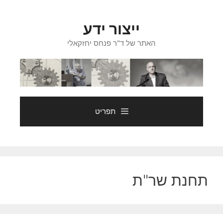
דלג
תוכן
ייצור ידע
האתר של ד"ר פנחס יחזקאלי
תפריט
תחנת שר"ת