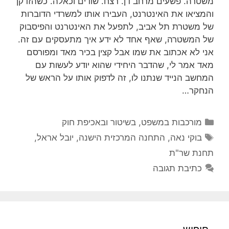
משטרה. פשעים מרחב דן. רצח. שודים וכאלה. כשהזדקן
והמציאו את האינטרנט, העבירו אותו למשרדי הדוברות
של משטרת תל אביב, לתפעל את האינטרנט והפיסבוק
של המשטרה, שאף אחד לא ידע איך מתעסקים עם זה.
אני לא אכתוב את שמו אבל קצין בכיר מאד ומפורסם
מאד אמר לי, שהדבר היחידי שהוא יודע לעשות עם
המחשב הנייד שנתנו לו, זה לדפוק אותו על הראש של
הנחקר…
קטגוריות
מורכבות במשפט, בשיטור ובאכיפת חוק
תגיות
בוקי נאה
,
התחנה המרכזית הישנה
,
יובל אראל
,
תחנת שר"ת
כתיבת תגובה