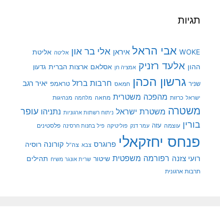
תגיות
אבי הראל
אלי בר און
איראן
WOKE
אליטת
אליטה
אלעד רזניק
ההון
אסלאם
ארצות הברית
גדעון
אמציה חן
גרשון הכהן
חרבות ברזל
יאיר רגב
שניר
טראמפ
חמאס
מהפכה משטרית
מנהיגות
ישראל
כרזות
מחאה
מלחמה
משטרה
עופר
משטרת ישראל
נתניהו
ניתוח רשתות ארגוניות
בורין
עוצמה
עזה
פלסטינים
עמר דנק
פוליטיקה
פיל בחנות חרסינה
פנחס יחזקאלי
קורונה
פרוגרס
רוסיה
צה"ל
צבא
רפורמה משפטית
רועי צזנה
שיטור
תהילים
שרית אונגר משיח
תרבות ארגונית