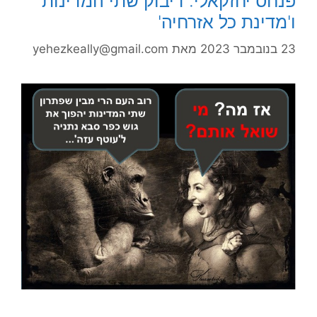
פנחס יחזקאלי: דיבוק שתי המדינות
ו'מדינת כל אזרחיה'
23 בנובמבר 2023
מאת
yehezkeally@gmail.com