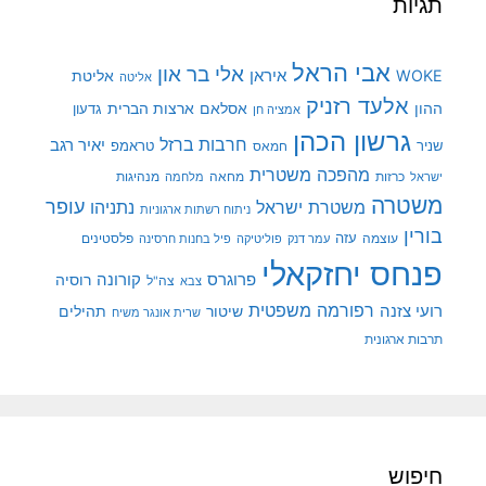
תגיות
אבי הראל
אלי בר און
איראן
WOKE
אליטת
אליטה
אלעד רזניק
ההון
אסלאם
ארצות הברית
גדעון
אמציה חן
גרשון הכהן
חרבות ברזל
יאיר רגב
שניר
טראמפ
חמאס
מהפכה משטרית
מנהיגות
ישראל
כרזות
מחאה
מלחמה
משטרה
עופר
משטרת ישראל
נתניהו
ניתוח רשתות ארגוניות
בורין
עוצמה
עזה
פלסטינים
עמר דנק
פוליטיקה
פיל בחנות חרסינה
פנחס יחזקאלי
קורונה
פרוגרס
רוסיה
צה"ל
צבא
רפורמה משפטית
רועי צזנה
שיטור
תהילים
שרית אונגר משיח
תרבות ארגונית
חיפוש