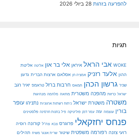
להפרעה בזהות
28 ביולי 2026
תגיות
אבי הראל
אלי בר און
איראן
WOKE
אליטת
אליטה
אלעד רזניק
ההון
אסלאם
ארצות הברית
גדעון
אמציה חן
גרשון הכהן
חרבות ברזל
יאיר רגב
שניר
טראמפ
חמאס
מהפכה משטרית
מנהיגות
ישראל
כרזות
מחאה
מלחמה
משטרה
עופר
משטרת ישראל
נתניהו
ניתוח רשתות ארגוניות
בורין
עוצמה
עזה
פלסטינים
עמר דנק
פוליטיקה
פיל בחנות חרסינה
פנחס יחזקאלי
קורונה
פרוגרס
רוסיה
צה"ל
צבא
רפורמה משפטית
רועי צזנה
שיטור
תהילים
שרית אונגר משיח