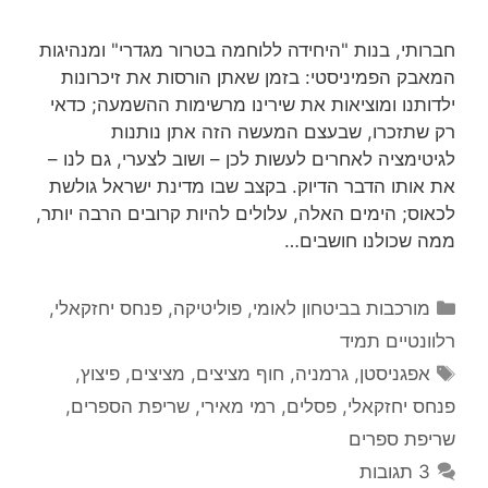
חברותי, בנות "היחידה ללוחמה בטרור מגדרי" ומנהיגות
המאבק הפמיניסטי: בזמן שאתן הורסות את זיכרונות
ילדותנו ומוציאות את שירינו מרשימות ההשמעה; כדאי
רק שתזכרו, שבעצם המעשה הזה אתן נותנות
לגיטימציה לאחרים לעשות לכן – ושוב לצערי, גם לנו –
את אותו הדבר הדיוק. בקצב שבו מדינת ישראל גולשת
לכאוס; הימים האלה, עלולים להיות קרובים הרבה יותר,
ממה שכולנו חושבים…
קטגוריות
מורכבות בביטחון לאומי
,
פוליטיקה
,
פנחס יחזקאלי
,
רלוונטיים תמיד
תגיות
אפגניסטן
,
גרמניה
,
חוף מציצים
,
מציצים
,
פיצוץ
,
פנחס יחזקאלי
,
פסלים
,
רמי מאירי
,
שריפת הספרים
,
שריפת ספרים
3 תגובות