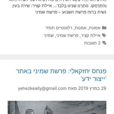
וְהִתְרַחֲקוּ. נוֹתַרְנוּ שְׁנֵינוּ בָּלבַד… איילת קציר: שירה בעין
נשית ברוח פרשת השבוע – פרשת שמיני
קטגוריות
אמונה
,
אמנות
,
רלוונטיים תמיד
תגיות
איילת קציר
,
פרשת שמיני
,
שמיני
2 תגובות
פנחס יחזקאלי: פרשת שמיני באתר
'ייצור ידע'
29 במרץ 2019
מאת
yehezkeally@gmail.com