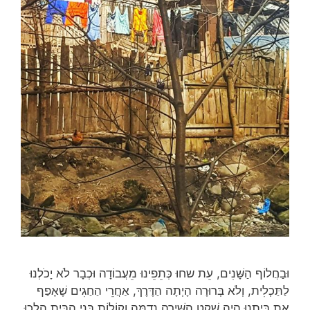
וּבַחֲלוֹף הַשָּׁנִים, עֵת שחוּ כְּתֵפֵינוּ מֵעֲבוֹדָה וּכְבָר לֹא יָכֹלְנוּ
לַתַּכְלִית, וְלֹא בְּרוּרָה הָיְתָה הַדֶּרֶךְ, אַחֲרֵי הַחַגִים שֶׁאָפַף
אֶת בֵּיתֵנוּ הָיָה שָׁקֵט השִּׁירָה נָדַמָּה וְקוֹלוֹת בְּנֵי הַבַּיִת הָלְכוּ