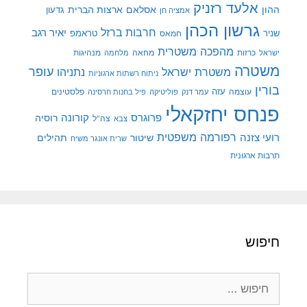
אלעד רזניק
ההון
אסלאם
ארצות הברית
גדעון
אמציה חן
גרשון הכהן
חרבות ברזל
יאיר רגב
שניר
טראמפ
חמאס
מהפכה משטרית
מנהיגות
ישראל
כרזות
מחאה
מלחמה
משטרה
עופר
משטרת ישראל
נתניהו
ניתוח רשתות ארגוניות
בורין
עוצמה
עזה
פלסטינים
עמר דנק
פוליטיקה
פיל בחנות חרסינה
פנחס יחזקאלי
קורונה
פרוגרס
רוסיה
צה"ל
צבא
רפורמה משפטית
רועי צזנה
שיטור
תהילים
שרית אונגר משיח
תרבות ארגונית
חיפוש
חיפוש: