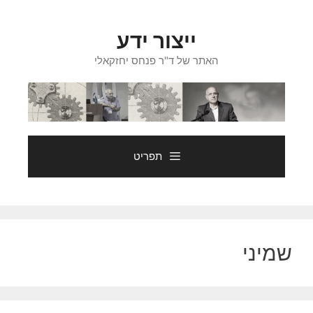
דלג
תוכן
ייצור ידע
האתר של ד"ר פנחס יחזקאלי
תפריט
שמיני