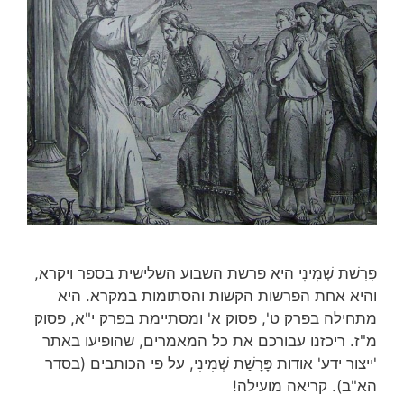
פָּרָשַׁת שְׁמִינִי היא פרשת השבוע השלישית בספר ויקרא,
והיא אחת הפרשות הקשות והסתומות במקרא. היא
מתחילה בפרק ט', פסוק א' ומסתיימת בפרק י"א, פסוק
מ"ז. ריכזנו עבורכם את כל המאמרים, שהופיעו באתר
'ייצור ידע' אודות פָּרָשַׁת שְׁמִינִי, על פי הכותבים (בסדר
הא"ב). קריאה מועילה!