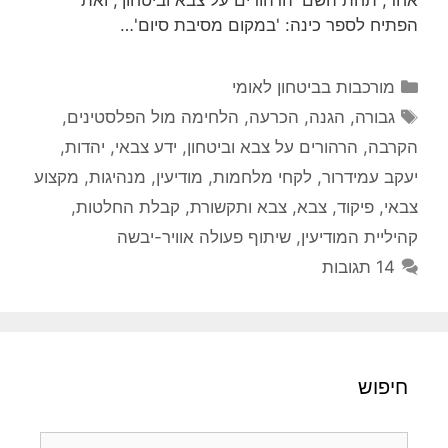
הפתיח לספר כינה: 'במקום מסיבת סיום'…
קטגוריות
מורכבות בביטחון לאומי
תגיות
גבורה
,
הגנה
,
הכרעה
,
הלחימה מול הפלסטינים
,
הקרבה
,
הרהורים על צבא וביטחון
,
ידע צבאי
,
יהדות
,
יעקב עמידרור
,
לקחי מלחמות
,
מודיעין
,
מנהיגות
,
מקצוע
צבאי
,
פיקוד
,
צבא
,
צבא ותקשורת
,
קבלת החלטות
,
קהיליית המודיעין
,
שיתוף פעולה אוויר-יבשה
14 תגובות
חיפוש
חיפוש: