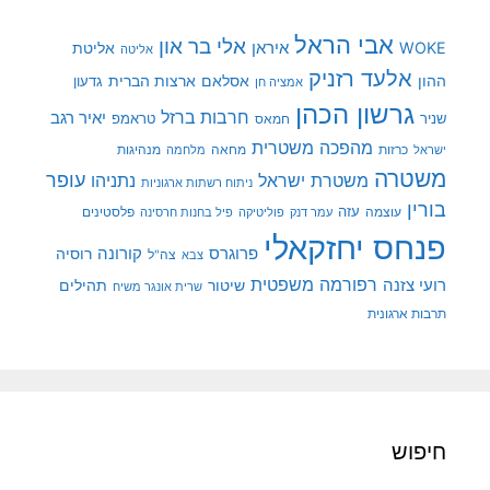
אבי הראל
אלי בר און
איראן
WOKE
אליטת
אליטה
אלעד רזניק
ההון
אסלאם
ארצות הברית
גדעון
אמציה חן
גרשון הכהן
חרבות ברזל
יאיר רגב
שניר
טראמפ
חמאס
מהפכה משטרית
מנהיגות
ישראל
כרזות
מחאה
מלחמה
משטרה
עופר
משטרת ישראל
נתניהו
ניתוח רשתות ארגוניות
בורין
עוצמה
עזה
פלסטינים
עמר דנק
פוליטיקה
פיל בחנות חרסינה
פנחס יחזקאלי
קורונה
פרוגרס
רוסיה
צה"ל
צבא
רפורמה משפטית
רועי צזנה
שיטור
תהילים
שרית אונגר משיח
תרבות ארגונית
חיפוש