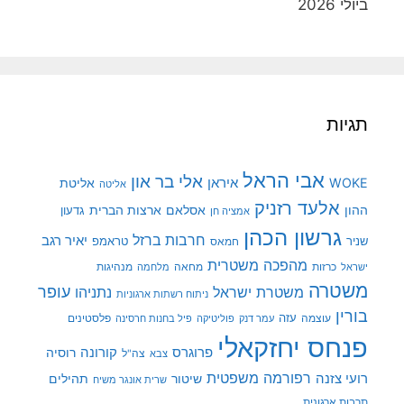
ביולי 2026
תגיות
אבי הראל
אלי בר און
איראן
WOKE
אליטת
אליטה
אלעד רזניק
ההון
אסלאם
ארצות הברית
גדעון
אמציה חן
גרשון הכהן
חרבות ברזל
יאיר רגב
שניר
טראמפ
חמאס
מהפכה משטרית
מנהיגות
ישראל
כרזות
מחאה
מלחמה
משטרה
עופר
משטרת ישראל
נתניהו
ניתוח רשתות ארגוניות
בורין
עוצמה
עזה
פלסטינים
עמר דנק
פוליטיקה
פיל בחנות חרסינה
פנחס יחזקאלי
קורונה
פרוגרס
רוסיה
צה"ל
צבא
רפורמה משפטית
רועי צזנה
שיטור
תהילים
שרית אונגר משיח
תרבות ארגונית