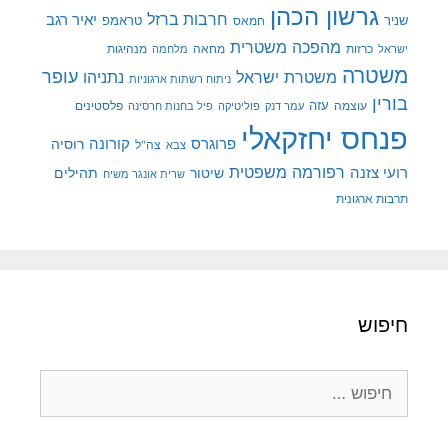
גרשון הכהן
חרבות ברזל
יאיר רגב
שניר
טראמפ
חמאס
מהפכה משטרית
מנהיגות
ישראל
כרזות
מחאה
מלחמה
משטרה
עופר
משטרת ישראל
נתניהו
ניתוח רשתות ארגוניות
בורין
עוצמה
עזה
פלסטינים
עמר דנק
פוליטיקה
פיל בחנות חרסינה
פנחס יחזקאלי
קורונה
פרוגרס
רוסיה
צה"ל
צבא
רפורמה משפטית
רועי צזנה
שיטור
תהילים
שרית אונגר משיח
תרבות ארגונית
חיפוש
חיפוש: