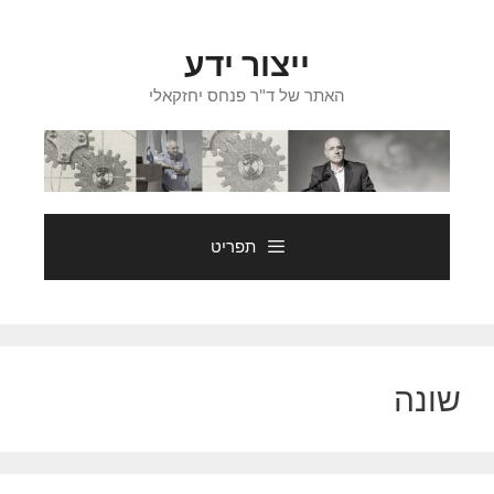
דלג
תוכן
ייצור ידע
האתר של ד"ר פנחס יחזקאלי
תפריט
שונה