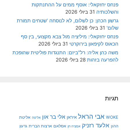
פנחס יחזקאלי: אוסף ממים על ההתנתקות
והשלכותיה
31 ביולי 2026
גרשון הכהן: כן לשלום, לא לנוסחה 'שטחים תמורת
שלום'
31 ביולי 2026
פנחס יחזקאלי: מיליציה מול צבא מקצועי, בין סף
הכאוס לקיפאון בירוקרטי
31 ביולי 2026
משה כהן אליה: רל"ביזם: התנגדות פוליטית שהופכת
להפרעה בזהות
28 ביולי 2026
תגיות
אבי הראל
אלי בר און
איראן
WOKE
אליטת
אליטה
אלעד רזניק
ההון
אסלאם
ארצות הברית
גדעון
אמציה חן