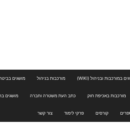
ם במורכבות ובניהול (WIKI)
מורכבות בניהול
מושגים בביטחון ל
מורכבות באכיפת חוק
כתב העת משטרה וחברה
מושגים בחינוך
פרים
קורסים
פרקי לימוד
צור קשר