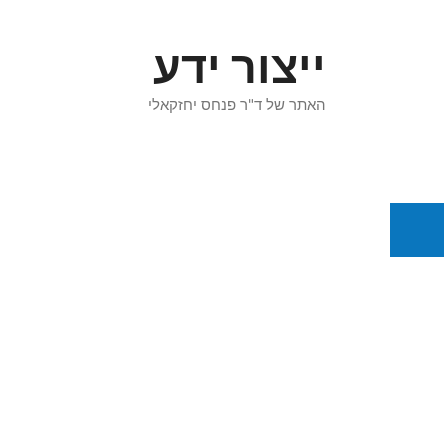
דלג
תוכן
ייצור ידע
האתר של ד"ר פנחס יחזקאלי