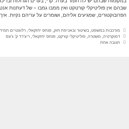
במקומות שבהם יש לה חומר בערה. קרי, בערים הגדולות ובריכוז
שבהם אין פוליטיקלי קורטקט ואין ממבו גמבו – של דעתנות אנ
הפרובוקטורים, שמגיעים אליהם, ושומרים על עריהם נקיות. איך
קטגוריות
מורכבות במשפט, בשיטור ובאכיפת חוק
,
פנחס יחזקאלי
,
רלוונטיים תמיד
תגיות
דמוקרטיה
,
משטרה
,
פוליטיקלי קורקט
,
פנחס יחזקאלי
,
ריצ'רד ק' ג'ונס
תגובה אחת