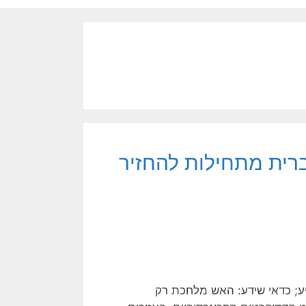
רית מתחילות להחזיר
יע; כדאי שידע: האש מלחכת רק