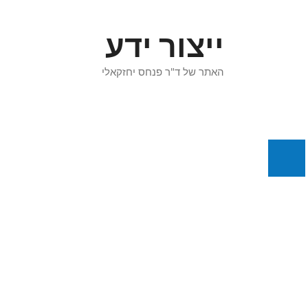
דלג
תוכן
ייצור ידע
האתר של ד"ר פנחס יחזקאלי