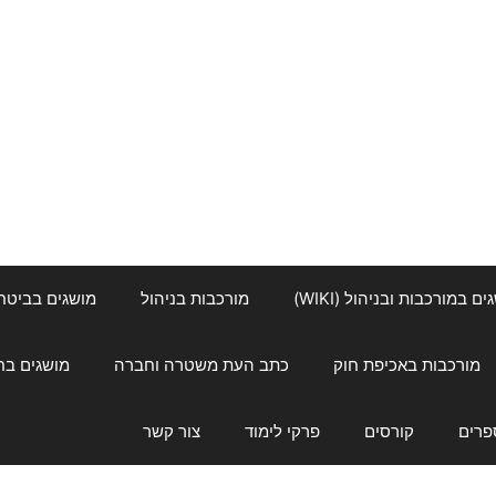
ם במורכבות ובניהול (WIKI)
מורכבות בניהול
מושגים בביטחון ל
מורכבות באכיפת חוק
כתב העת משטרה וחברה
מושגים בחינוך
פרים
קורסים
פרקי לימוד
צור קשר