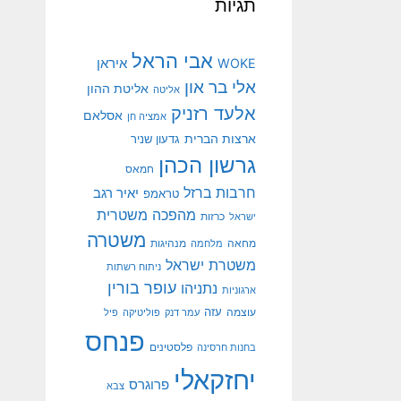
תגיות
אבי הראל
איראן
WOKE
אלי בר און
אליטת ההון
אליטה
אלעד רזניק
אסלאם
אמציה חן
ארצות הברית
גדעון שניר
גרשון הכהן
חמאס
חרבות ברזל
יאיר רגב
טראמפ
מהפכה משטרית
ישראל
כרזות
משטרה
מנהיגות
מחאה
מלחמה
משטרת ישראל
ניתוח רשתות
עופר בורין
נתניהו
ארגוניות
עוצמה
עזה
עמר דנק
פוליטיקה
פיל
פנחס
פלסטינים
בחנות חרסינה
יחזקאלי
פרוגרס
צבא