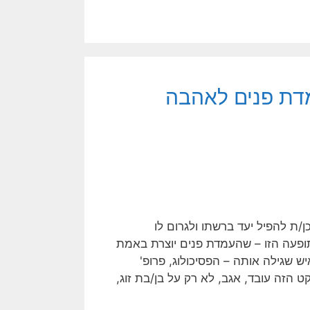
מדת פנים לאהבה
/ת להפיל יעד ברשתו ולגרום לו
ופעה הזו – שהעמדת פנים יוצרת באמת
סמן' (Wiseman Effect), על שם האיש שגילה אותה – הפסיכולוג, פרופ'
 וסופר בריטי. האפקט הזה עובד, אגב, לא רק על בן/בת זוג,