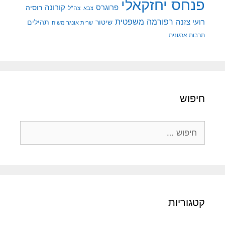
פנחס יחזקאלי
קורונה
פרוגרס
רוסיה
צה"ל
צבא
רפורמה משפטית
רועי צזנה
שיטור
תהילים
שרית אונגר משיח
תרבות ארגונית
חיפוש
חיפוש:
קטגוריות