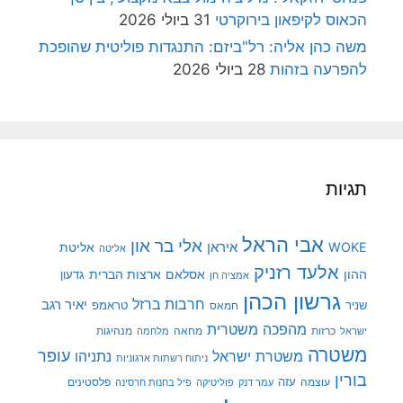
הכאוס לקיפאון בירוקרטי
31 ביולי 2026
משה כהן אליה: רל"ביזם: התנגדות פוליטית שהופכת
להפרעה בזהות
28 ביולי 2026
תגיות
אבי הראל
אלי בר און
איראן
WOKE
אליטת
אליטה
אלעד רזניק
ההון
אסלאם
ארצות הברית
גדעון
אמציה חן
גרשון הכהן
חרבות ברזל
יאיר רגב
שניר
טראמפ
חמאס
מהפכה משטרית
מנהיגות
ישראל
כרזות
מחאה
מלחמה
משטרה
עופר
משטרת ישראל
נתניהו
ניתוח רשתות ארגוניות
בורין
עוצמה
עזה
פלסטינים
עמר דנק
פוליטיקה
פיל בחנות חרסינה