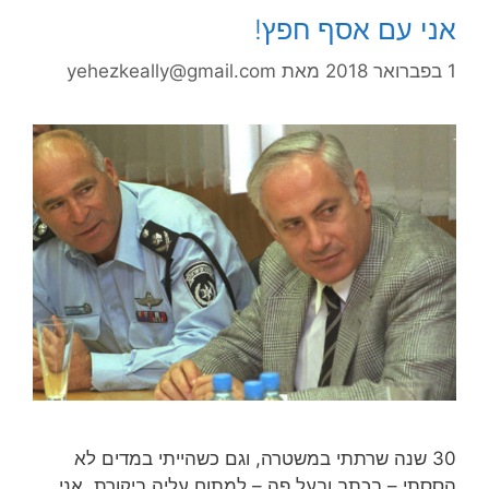
אני עם אסף חפץ!
1 בפברואר 2018
מאת
yehezkeally@gmail.com
30 שנה שרתתי במשטרה, וגם כשהייתי במדים לא
הססתי – בכתב ובעל פה – למתוח עליה ביקורת. אני