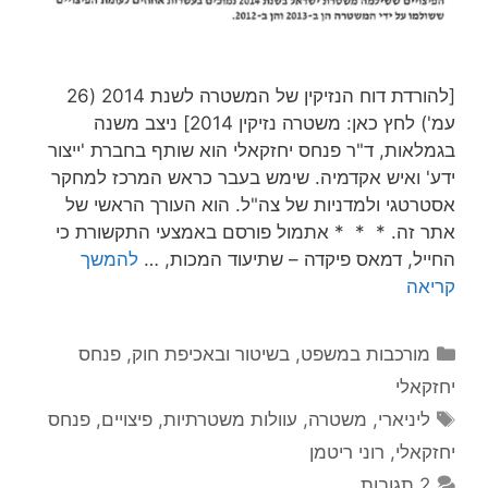
[להורדת דוח הנזיקין של המשטרה לשנת 2014 (26
עמ') לחץ כאן: משטרה נזיקין 2014] ניצב משנה
בגמלאות, ד"ר פנחס יחזקאלי הוא שותף בחברת 'ייצור
ידע' ואיש אקדמיה. שימש בעבר כראש המרכז למחקר
אסטרטגי ולמדניות של צה"ל. הוא העורך הראשי של
אתר זה. * * * אתמול פורסם באמצעי התקשורת כי
החייל, דמאס פיקדה – שתיעוד המכות, …
להמשך
קריאה
קטגוריות
מורכבות במשפט, בשיטור ובאכיפת חוק
,
פנחס
יחזקאלי
תגיות
ליניארי
,
משטרה
,
עוולות משטרתיות
,
פיצויים
,
פנחס
יחזקאלי
,
רוני ריטמן
2 תגובות