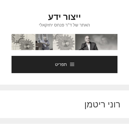
דלג
תוכן
ייצור ידע
האתר של ד"ר פנחס יחזקאלי
תפריט
רוני ריטמן