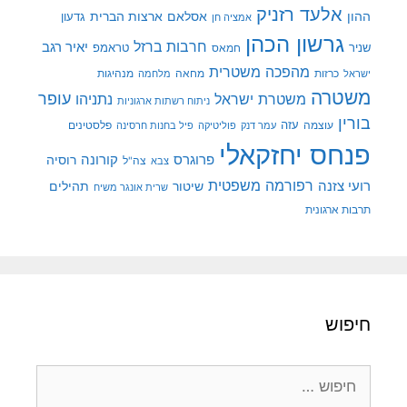
אלעד רזניק
ההון
אסלאם
ארצות הברית
גדעון
אמציה חן
גרשון הכהן
חרבות ברזל
יאיר רגב
שניר
טראמפ
חמאס
מהפכה משטרית
מנהיגות
ישראל
כרזות
מחאה
מלחמה
משטרה
עופר
משטרת ישראל
נתניהו
ניתוח רשתות ארגוניות
בורין
עוצמה
עזה
פלסטינים
עמר דנק
פוליטיקה
פיל בחנות חרסינה
פנחס יחזקאלי
קורונה
פרוגרס
רוסיה
צה"ל
צבא
רפורמה משפטית
רועי צזנה
שיטור
תהילים
שרית אונגר משיח
תרבות ארגונית
חיפוש
חיפוש: