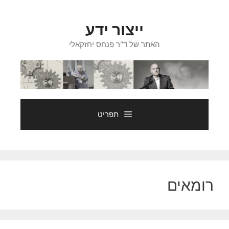
דלג
תוכן
ייצור ידע
האתר של ד"ר פנחס יחזקאלי
תפריט
רומאים