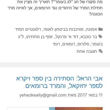
מה מקורו של חג "לג בעומר"? תאריך זה מציין את
תחילת המרד של היהודים נגד הרומאים, אך לאיזה מרד
הכוונה?
קטגוריות
אמונה
,
מורכבות בביטחון לאומי
,
רלוונטיים תמיד
תגיות
בר כוכבא
,
דוד א' פרנקל
,
יוסף בן מתתיהו
,
ל"ג
בעומר
,
פלורוס
,
רומאים
,
רומי
תגובה אחת
אבי הראל: הסתירה בין ספר ויקרא
לספר יחזקאל, והמרד ברומאים
11 במאי 2017
מאת
yehezkeally@gmail.com