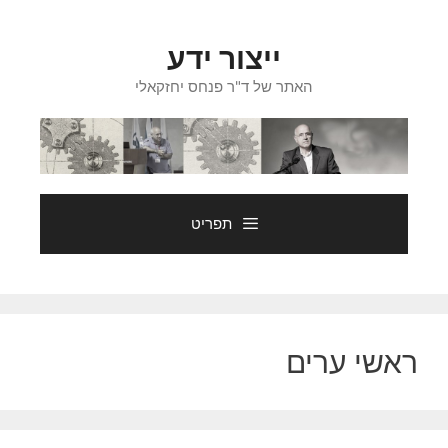
דלג
תוכן
ייצור ידע
האתר של ד"ר פנחס יחזקאלי
תפריט
ראשי ערים