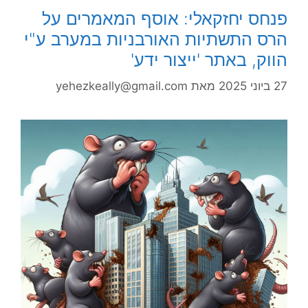
פנחס יחזקאלי: אוסף המאמרים על
הרס התשתיות האורבניות במערב ע"י
הווק, באתר 'ייצור ידע'
27 ביוני 2025
מאת
yehezkeally@gmail.com