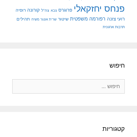
פנחס יחזקאלי
קורונה
פרוגרס
רוסיה
צה"ל
צבא
רפורמה משפטית
רועי צזנה
שיטור
תהילים
שרית אונגר משיח
תרבות ארגונית
חיפוש
חיפוש:
קטגוריות