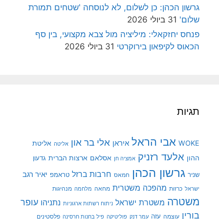
גרשון הכהן: כן לשלום, לא לנוסחה 'שטחים תמורת
שלום'
31 ביולי 2026
פנחס יחזקאלי: מיליציה מול צבא מקצועי, בין סף
הכאוס לקיפאון בירוקרטי
31 ביולי 2026
תגיות
אבי הראל
אלי בר און
איראן
WOKE
אליטת
אליטה
אלעד רזניק
ההון
אסלאם
ארצות הברית
גדעון
אמציה חן
גרשון הכהן
חרבות ברזל
יאיר רגב
שניר
טראמפ
חמאס
מהפכה משטרית
מנהיגות
ישראל
כרזות
מחאה
מלחמה
משטרה
עופר
משטרת ישראל
נתניהו
ניתוח רשתות ארגוניות
בורין
עוצמה
עזה
פלסטינים
עמר דנק
פוליטיקה
פיל בחנות חרסינה