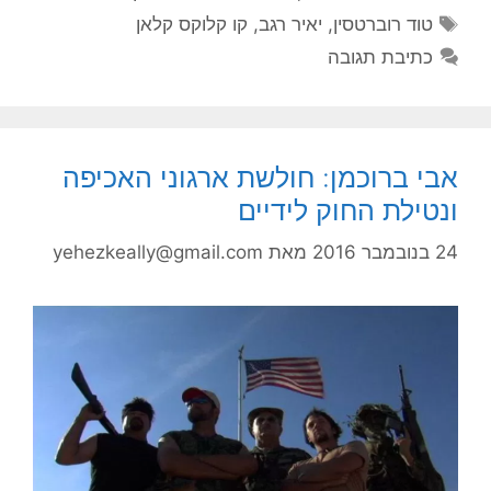
תגיות
טוד רוברטסין
,
יאיר רגב
,
קו קלוקס קלאן
כתיבת תגובה
אבי ברוכמן: חולשת ארגוני האכיפה
ונטילת החוק לידיים
24 בנובמבר 2016
מאת
yehezkeally@gmail.com