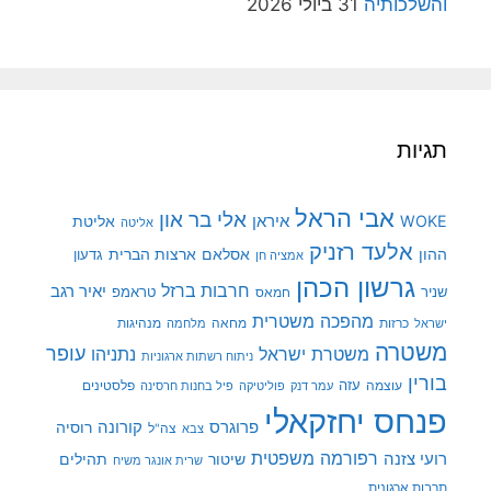
והשלכותיה
31 ביולי 2026
תגיות
אבי הראל
אלי בר און
איראן
WOKE
אליטת
אליטה
אלעד רזניק
ההון
אסלאם
ארצות הברית
גדעון
אמציה חן
גרשון הכהן
חרבות ברזל
יאיר רגב
שניר
טראמפ
חמאס
מהפכה משטרית
מנהיגות
ישראל
כרזות
מחאה
מלחמה
משטרה
עופר
משטרת ישראל
נתניהו
ניתוח רשתות ארגוניות
בורין
עוצמה
עזה
פלסטינים
עמר דנק
פוליטיקה
פיל בחנות חרסינה
פנחס יחזקאלי
קורונה
פרוגרס
רוסיה
צה"ל
צבא
רפורמה משפטית
רועי צזנה
שיטור
תהילים
שרית אונגר משיח
תרבות ארגונית