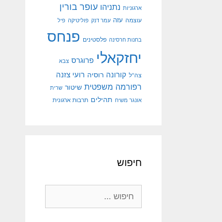
עופר בורין
נתניהו
ארגוניות
עוצמה
עזה
עמר דנק
פוליטיקה
פיל
פנחס
פלסטינים
בחנות חרסינה
יחזקאלי
פרוגרס
צבא
קורונה
רועי צזנה
רוסיה
צה"ל
רפורמה משפטית
שיטור
שרית
תהילים
אונגר משיח
תרבות ארגונית
חיפוש
חיפוש: