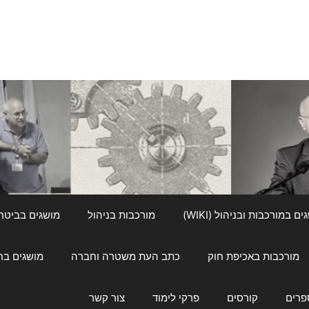
ם במורכבות ובניהול (WIKI)
מורכבות בניהול
מושגים בביטחון ל
מורכבות באכיפת חוק
כתב העת משטרה וחברה
מושגים בחינוך
פרים
קורסים
פרקי לימוד
צור קשר