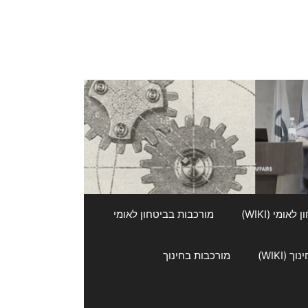
אומי (WIKI)
מורכבות בביטחון לאומי
 (WIKI)
מורכבות בחינוך