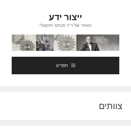
דלג
תוכן
ייצור ידע
האתר של ד"ר פנחס יחזקאלי
תפריט
צוותים