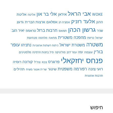
אבי הראל
אלי בר און
איראן
WOKE
אליטת
אליטה
אלעד רזניק
ההון
אסלאם
ארצות הברית
גדעון
אמציה חן
גרשון הכהן
חרבות ברזל
יאיר רגב
שניר
טראמפ
חמאס
מהפכה משטרית
מנהיגות
ישראל
כרזות
מחאה
מלחמה
משטרה
עופר
משטרת ישראל
נתניהו
ניתוח רשתות ארגוניות
בורין
עוצמה
עזה
פלסטינים
עמר דנק
פוליטיקה
פיל בחנות חרסינה
פנחס יחזקאלי
קורונה
פרוגרס
רוסיה
צה"ל
צבא
רפורמה משפטית
רועי צזנה
שיטור
תהילים
שרית אונגר משיח
תרבות ארגונית
חיפוש