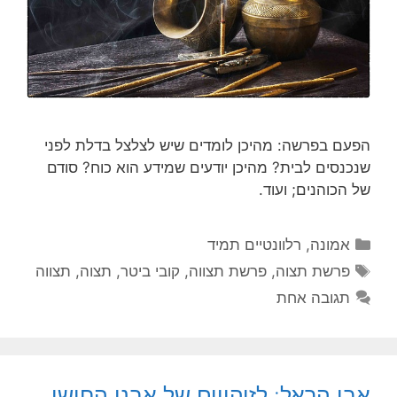
‏הפעם בפרשה: מהיכן לומדים שיש לצלצל בדלת לפני
שנכנסים לבית? מהיכן יודעים שמידע הוא כוח? סודם
של הכוהנים; ועוד.
קטגוריות
אמונה
,
רלוונטיים תמיד
תגיות
פרשת תצוה
,
פרשת תצווה
,
קובי ביטר
,
תצוה
,
תצווה
תגובה אחת
אבי הראל: לזיהויים של אבני החושן