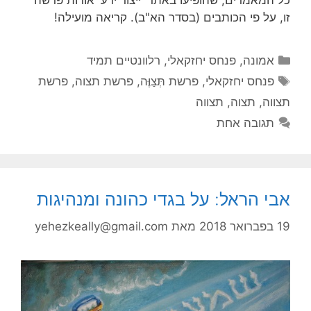
כל המאמרים, שהופיעו באתר 'ייצור ידע' אודות פרשה
זו, על פי הכותבים (בסדר הא"ב). קריאה מועילה!
קטגוריות
אמונה
,
פנחס יחזקאלי
,
רלוונטיים תמיד
תגיות
פנחס יחזקאלי
,
פרשת תְּצַוֶּה
,
פרשת תצוה
,
פרשת
תצווה
,
תצוה
,
תצווה
תגובה אחת
אבי הראל: על בגדי כהונה ומנהיגות
19 בפברואר 2018
מאת
yehezkeally@gmail.com