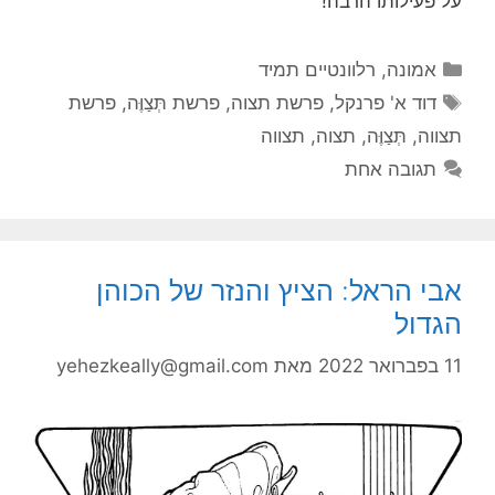
על פעילותו הרבה!
קטגוריות
אמונה
,
רלוונטיים תמיד
תגיות
דוד א' פרנקל
,
פרשת תצוה
,
פרשת תְּצַוֶּה
,
פרשת
תצווה
,
תְּצַוֶּה
,
תצוה
,
תצווה
תגובה אחת
אבי הראל: הציץ והנזר של הכוהן
הגדול
11 בפברואר 2022
מאת
yehezkeally@gmail.com