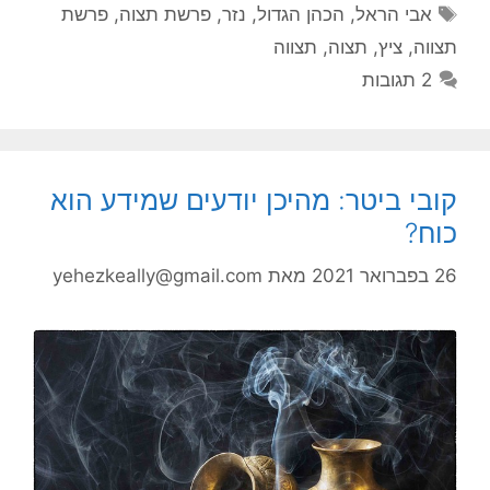
תגיות
אבי הראל
,
הכהן הגדול
,
נזר
,
פרשת תצוה
,
פרשת
תצווה
,
ציץ
,
תצוה
,
תצווה
2 תגובות
קובי ביטר: מהיכן יודעים שמידע הוא
כוח?
26 בפברואר 2021
מאת
yehezkeally@gmail.com