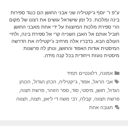
ע"פ ר' יוסף ג'יקטיליה שני אבני החושן הם כנגד ספירות
בינה ומלכות. כל זמן שישראל עושים את רצונו של מקום
הרי ספירת מלכות המיוצגת על ידי אחת מאבני החושן
תוביל אותם אל האבן השנייה קרי אל ספירת בינה, ולחיי
העולם הבא. בדבריו אלה מרחיב ג'יקטיליה את הדרשה
המיסטית אודות האפוד והחושן, ונותן לה פרשנות
מיסטית נועזת וייחודית בכל קנה מידה.
קטגוריות
אמונה
,
רלוונטיים תמיד
תגיות
אבי הראל
,
אפוד
,
ג'יקטיליה
,
הכהן הגדול
,
הכוהן
הגדול
,
חושן
,
מיסטי
,
סוד
,
ספר הזוהר
,
פרשת תצוה
,
פרשת תצווה
,
קבלה
,
רבי משה די ליאון
,
תצוה
,
תצווה
תגובה אחת