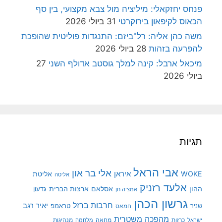
פנחס יחזקאלי: מיליציה מול צבא מקצועי, בין סף
הכאוס לקיפאון בירוקרטי
31 ביולי 2026
משה כהן אליה: רל"ביזם: התנגדות פוליטית שהופכת
להפרעה בזהות
28 ביולי 2026
מיכאל ארבל: קינה למלך גוסטב אדולף השני
27
ביולי 2026
תגיות
אבי הראל
אלי בר און
איראן
WOKE
אליטת
אליטה
אלעד רזניק
ההון
אסלאם
ארצות הברית
גדעון
אמציה חן
גרשון הכהן
חרבות ברזל
יאיר רגב
שניר
טראמפ
חמאס
מהפכה משטרית
מנהיגות
ישראל
כרזות
מחאה
מלחמה