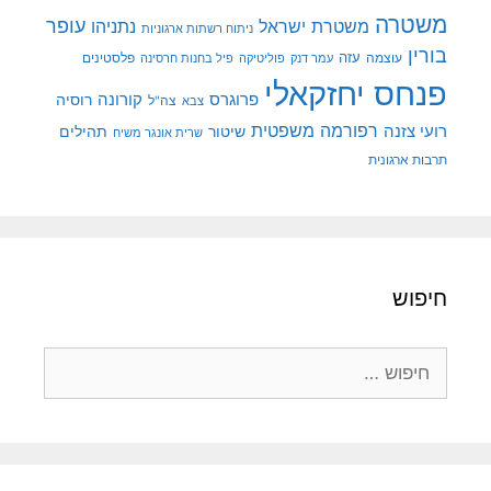
משטרה
עופר
משטרת ישראל
נתניהו
ניתוח רשתות ארגוניות
בורין
עוצמה
עזה
פלסטינים
עמר דנק
פוליטיקה
פיל בחנות חרסינה
פנחס יחזקאלי
קורונה
פרוגרס
רוסיה
צה"ל
צבא
רפורמה משפטית
רועי צזנה
שיטור
תהילים
שרית אונגר משיח
תרבות ארגונית
חיפוש
חיפוש: