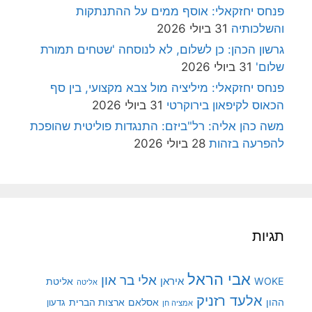
פנחס יחזקאלי: אוסף ממים על ההתנתקות
והשלכותיה
31 ביולי 2026
גרשון הכהן: כן לשלום, לא לנוסחה 'שטחים תמורת
שלום'
31 ביולי 2026
פנחס יחזקאלי: מיליציה מול צבא מקצועי, בין סף
הכאוס לקיפאון בירוקרטי
31 ביולי 2026
משה כהן אליה: רל"ביזם: התנגדות פוליטית שהופכת
להפרעה בזהות
28 ביולי 2026
תגיות
אבי הראל
אלי בר און
איראן
WOKE
אליטת
אליטה
אלעד רזניק
ההון
אסלאם
ארצות הברית
גדעון
אמציה חן