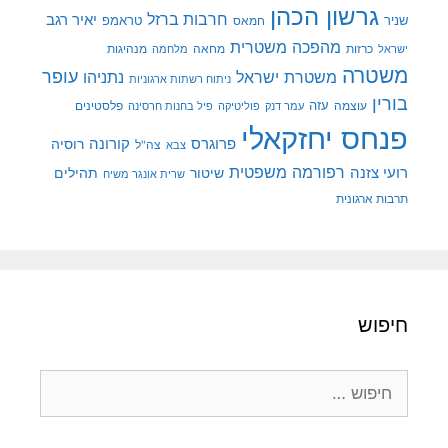
גרשון הכהן
חרבות ברזל
יאיר רגב
שניר
טראמפ
חמאס
מהפכה משטרית
מנהיגות
ישראל
כרזות
מחאה
מלחמה
משטרה
עופר
משטרת ישראל
נתניהו
ניתוח רשתות ארגוניות
בורין
עוצמה
עזה
פלסטינים
עמר דנק
פוליטיקה
פיל בחנות חרסינה
פנחס יחזקאלי
קורונה
פרוגרס
רוסיה
צה"ל
צבא
רפורמה משפטית
רועי צזנה
שיטור
תהילים
שרית אונגר משיח
תרבות ארגונית
חיפוש
חיפוש: