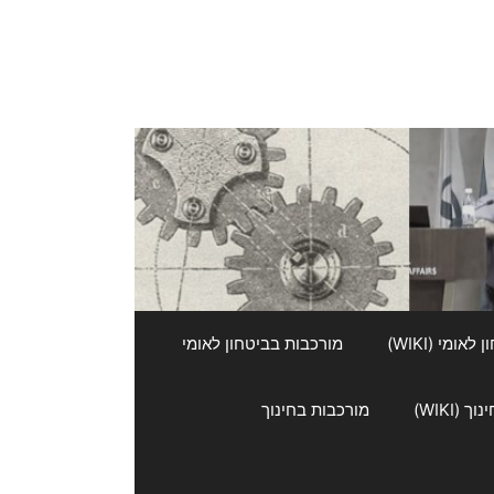
אומי (WIKI)
מורכבות בביטחון לאומי
 (WIKI)
מורכבות בחינוך