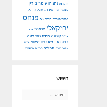
עופר בורין
נתניהו
ארגוניות
עוצמה
עזה
עמר דנק
פוליטיקה
פיל
פנחס
פלסטינים
בחנות חרסינה
יחזקאלי
פרוגרס
צבא
קורונה
רועי צזנה
רוסיה
צה"ל
רפורמה משפטית
שיטור
שרית
תהילים
אונגר משיח
תרבות ארגונית
חיפוש
חיפוש: