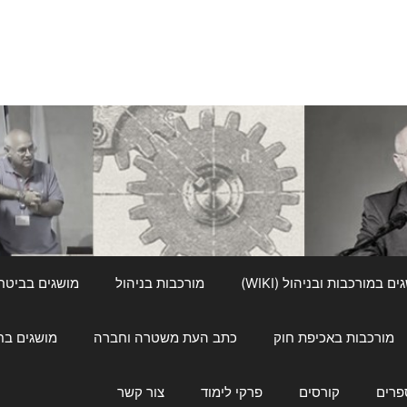
ם במורכבות ובניהול (WIKI)
מורכבות בניהול
מושגים בביטחון ל
מורכבות באכיפת חוק
כתב העת משטרה וחברה
מושגים בחינוך
פרים
קורסים
פרקי לימוד
צור קשר