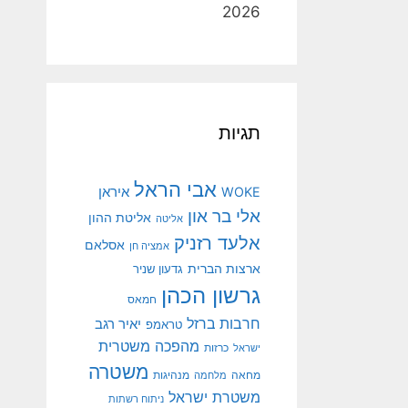
2026
תגיות
אבי הראל
איראן
WOKE
אלי בר און
אליטת ההון
אליטה
אלעד רזניק
אסלאם
אמציה חן
ארצות הברית
גדעון שניר
גרשון הכהן
חמאס
חרבות ברזל
יאיר רגב
טראמפ
מהפכה משטרית
ישראל
כרזות
משטרה
מנהיגות
מחאה
מלחמה
משטרת ישראל
ניתוח רשתות