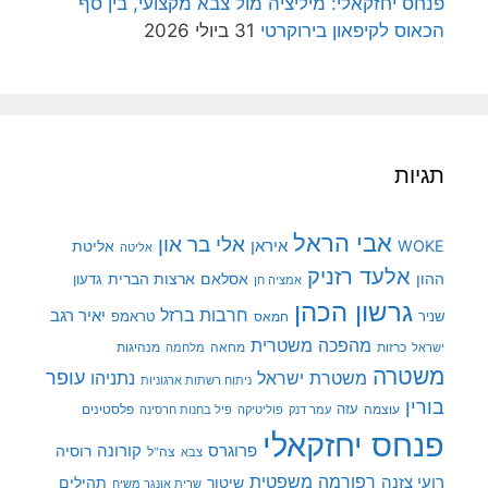
פנחס יחזקאלי: מיליציה מול צבא מקצועי, בין סף
הכאוס לקיפאון בירוקרטי
31 ביולי 2026
תגיות
אבי הראל
אלי בר און
איראן
WOKE
אליטת
אליטה
אלעד רזניק
ההון
אסלאם
ארצות הברית
גדעון
אמציה חן
גרשון הכהן
חרבות ברזל
יאיר רגב
שניר
טראמפ
חמאס
מהפכה משטרית
מנהיגות
ישראל
כרזות
מחאה
מלחמה
משטרה
עופר
משטרת ישראל
נתניהו
ניתוח רשתות ארגוניות
בורין
עוצמה
עזה
פלסטינים
עמר דנק
פוליטיקה
פיל בחנות חרסינה
פנחס יחזקאלי
קורונה
פרוגרס
רוסיה
צה"ל
צבא
רפורמה משפטית
רועי צזנה
שיטור
תהילים
שרית אונגר משיח