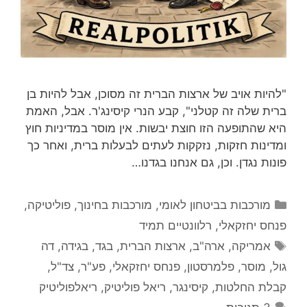
"להיות אויב של ארצות הברית זה מסוכן, אבל להיות בן
ברית שלה זה קטלני", קבע הנרי קיסינג'ר. אבל, האמת
היא שהתופעה הזו חוצת יבשות. אין מוסר במדיניות חוץ
ומדינות חזקות, נזקקות לעתים לבעלות ברית, ואחר כך
פונות נגדן. וכן, גם אנחנו בגדנו…
קטגוריות
מורכבות בביטחון לאומי
,
מורכבות בחינוך
,
פוליטיקה
,
פנחס יחזקאלי
,
רלוונטיים תמיד
תגיות
אמריקה
,
ארה"ב
,
ארצות הברית
,
בגד
,
בגידה
,
דה
גול
,
מוסר
,
פלמרסטון
,
פנחס יחזקאלי
,
פע"ר
,
צד"ל
,
קבלת החלטות
,
קיסינגר
,
ריאל פוליטיק
,
ריאלפוליטיק