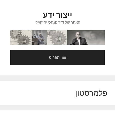
דלג
תוכן
ייצור ידע
האתר של ד"ר פנחס יחזקאלי
תפריט
פלמרסטון