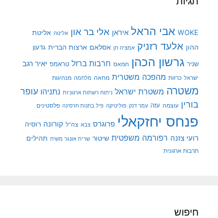
תגיות
אבי הראל
אלי בר און
איראן
WOKE
אליטת
אליטה
אלעד רזניק
ההון
אסלאם
ארצות הברית
גדעון
אמציה חן
גרשון הכהן
חרבות ברזל
יאיר רגב
שניר
טראמפ
חמאס
מהפכה משטרית
מנהיגות
ישראל
כרזות
מחאה
מלחמה
משטרה
עופר
משטרת ישראל
נתניהו
ניתוח רשתות ארגוניות
בורין
עוצמה
עזה
פלסטינים
עמר דנק
פוליטיקה
פיל בחנות חרסינה
פנחס יחזקאלי
קורונה
פרוגרס
רוסיה
צה"ל
צבא
רפורמה משפטית
רועי צזנה
שיטור
תהילים
שרית אונגר משיח
תרבות ארגונית
חיפוש