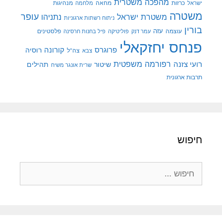
מהפכה משטרית
מנהיגות
ישראל
כרזות
מחאה
מלחמה
משטרה
עופר
משטרת ישראל
נתניהו
ניתוח רשתות ארגוניות
בורין
עוצמה
עזה
פלסטינים
עמר דנק
פוליטיקה
פיל בחנות חרסינה
פנחס יחזקאלי
קורונה
פרוגרס
רוסיה
צה"ל
צבא
רפורמה משפטית
רועי צזנה
שיטור
תהילים
שרית אונגר משיח
תרבות ארגונית
חיפוש
חיפוש: