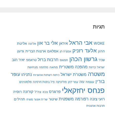
תגיות
אבי הראל
אלי בר און
איראן
WOKE
אליטת
אליטה
אלעד רזניק
ההון
אסלאם
ארצות הברית
גדעון
אמציה חן
גרשון הכהן
חרבות ברזל
יאיר רגב
שניר
טראמפ
חמאס
מהפכה משטרית
מנהיגות
ישראל
כרזות
מחאה
מלחמה
משטרה
עופר
משטרת ישראל
נתניהו
ניתוח רשתות ארגוניות
בורין
עוצמה
עזה
פלסטינים
עמר דנק
פוליטיקה
פיל בחנות חרסינה
פנחס יחזקאלי
קורונה
פרוגרס
רוסיה
צה"ל
צבא
רפורמה משפטית
רועי צזנה
שיטור
תהילים
שרית אונגר משיח
תרבות ארגונית