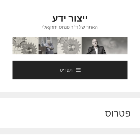
דלג
תוכן
ייצור ידע
האתר של ד"ר פנחס יחזקאלי
תפריט
פטרוס