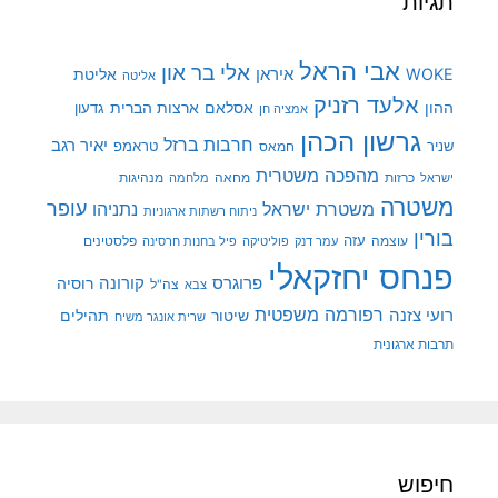
תגיות
אבי הראל
אלי בר און
איראן
WOKE
אליטת
אליטה
אלעד רזניק
ההון
אסלאם
ארצות הברית
גדעון
אמציה חן
גרשון הכהן
חרבות ברזל
יאיר רגב
שניר
טראמפ
חמאס
מהפכה משטרית
מנהיגות
ישראל
כרזות
מחאה
מלחמה
משטרה
עופר
משטרת ישראל
נתניהו
ניתוח רשתות ארגוניות
בורין
עוצמה
עזה
פלסטינים
עמר דנק
פוליטיקה
פיל בחנות חרסינה
פנחס יחזקאלי
קורונה
פרוגרס
רוסיה
צה"ל
צבא
רפורמה משפטית
רועי צזנה
שיטור
תהילים
שרית אונגר משיח
תרבות ארגונית
חיפוש