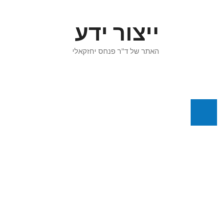
דלג
תוכן
ייצור ידע
האתר של ד"ר פנחס יחזקאלי