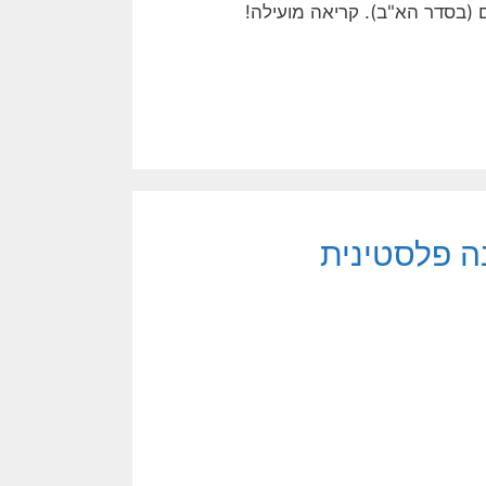
ים (בסדר הא"ב). קריאה מועילה!
ה פלסטינית