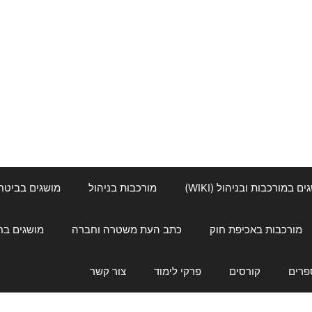
ם במורכבות ובניהול (WIKI)
מורכבות בניהול
מושגים בביטחון ל
מורכבות באכיפת חוק
כתב העת משטרה וחברה
מושגים בחינוך
פרים
קורסים
פרקי לימוד
צור קשר