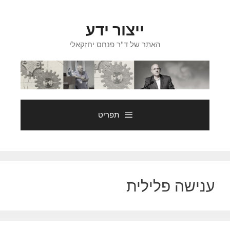
דלג
תוכן
ייצור ידע
האתר של ד"ר פנחס יחזקאלי
תפריט
ענישה פלילית