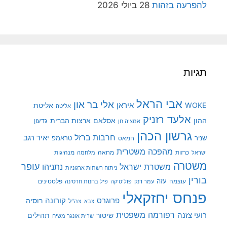
להפרעה בזהות
28 ביולי 2026
תגיות
אבי הראל
אלי בר און
איראן
WOKE
אליטת
אליטה
אלעד רזניק
ההון
אסלאם
ארצות הברית
גדעון
אמציה חן
גרשון הכהן
חרבות ברזל
יאיר רגב
שניר
טראמפ
חמאס
מהפכה משטרית
מנהיגות
ישראל
כרזות
מחאה
מלחמה
משטרה
עופר
משטרת ישראל
נתניהו
ניתוח רשתות ארגוניות
בורין
עוצמה
עזה
פלסטינים
עמר דנק
פוליטיקה
פיל בחנות חרסינה
פנחס יחזקאלי
קורונה
פרוגרס
רוסיה
צה"ל
צבא
רפורמה משפטית
רועי צזנה
שיטור
תהילים
שרית אונגר משיח