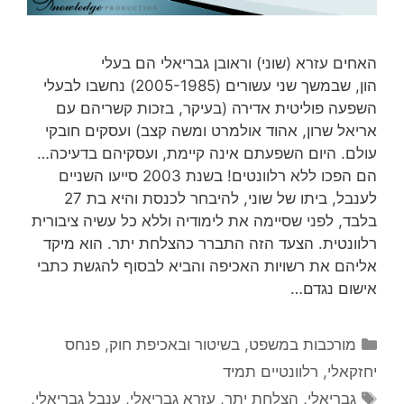
האחים עזרא (שוני) וראובן גבריאלי הם בעלי
הון, שבמשך שני עשורים (2005-1985) נחשבו לבעלי
השפעה פוליטית אדירה (בעיקר, בזכות קשריהם עם
אריאל שרון, אהוד אולמרט ומשה קצב) ועסקים חובקי
עולם. היום השפעתם אינה קיימת, ועסקיהם בדעיכה…
הם הפכו ללא רלוונטים! בשנת 2003 סייעו השניים
לענבל, ביתו של שוני, להיבחר לכנסת והיא בת 27
בלבד, לפני שסיימה את לימודיה וללא כל עשיה ציבורית
רלוונטית. הצעד הזה התברר כהצלחת יתר. הוא מיקד
אליהם את רשויות האכיפה והביא לבסוף להגשת כתבי
אישום נגדם…
קטגוריות
מורכבות במשפט, בשיטור ובאכיפת חוק
,
פנחס
יחזקאלי
,
רלוונטיים תמיד
תגיות
גבריאלי
,
הצלחת יתר
,
עזרא גבריאלי
,
ענבל גבריאלי
,