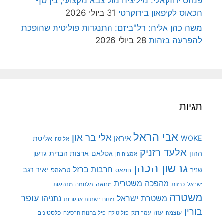
פנחס יחזקאלי: מיליציה מול צבא מקצועי, בין סף
הכאוס לקיפאון בירוקרטי
31 ביולי 2026
משה כהן אליה: רל"ביזם: התנגדות פוליטית שהופכת
להפרעה בזהות
28 ביולי 2026
תגיות
אבי הראל
אלי בר און
איראן
WOKE
אליטת
אליטה
אלעד רזניק
ההון
אסלאם
ארצות הברית
גדעון
אמציה חן
גרשון הכהן
חרבות ברזל
יאיר רגב
שניר
טראמפ
חמאס
מהפכה משטרית
מנהיגות
ישראל
כרזות
מחאה
מלחמה
משטרה
עופר
משטרת ישראל
נתניהו
ניתוח רשתות ארגוניות
בורין
עוצמה
עזה
פלסטינים
עמר דנק
פוליטיקה
פיל בחנות חרסינה