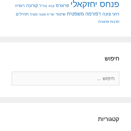
פנחס יחזקאלי
קורונה
פרוגרס
רוסיה
צה"ל
צבא
רפורמה משפטית
רועי צזנה
שיטור
תהילים
שרית אונגר משיח
תרבות ארגונית
חיפוש
חיפוש:
קטגוריות