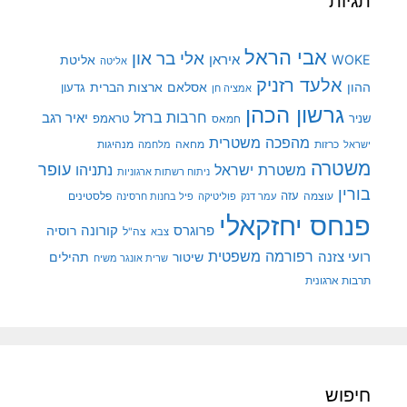
תגיות
אבי הראל
אלי בר און
איראן
WOKE
אליטת
אליטה
אלעד רזניק
ההון
אסלאם
ארצות הברית
גדעון
אמציה חן
גרשון הכהן
חרבות ברזל
יאיר רגב
שניר
טראמפ
חמאס
מהפכה משטרית
מנהיגות
ישראל
כרזות
מחאה
מלחמה
משטרה
עופר
משטרת ישראל
נתניהו
ניתוח רשתות ארגוניות
בורין
עוצמה
עזה
פלסטינים
עמר דנק
פוליטיקה
פיל בחנות חרסינה
פנחס יחזקאלי
קורונה
פרוגרס
רוסיה
צה"ל
צבא
רפורמה משפטית
רועי צזנה
שיטור
תהילים
שרית אונגר משיח
תרבות ארגונית
חיפוש