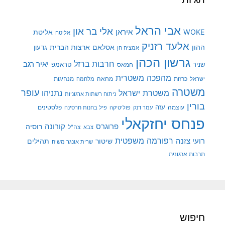
אבי הראל
אלי בר און
איראן
WOKE
אליטת
אליטה
אלעד רזניק
ההון
אסלאם
ארצות הברית
גדעון
אמציה חן
גרשון הכהן
חרבות ברזל
יאיר רגב
שניר
טראמפ
חמאס
מהפכה משטרית
מנהיגות
ישראל
כרזות
מחאה
מלחמה
משטרה
עופר
משטרת ישראל
נתניהו
ניתוח רשתות ארגוניות
בורין
עוצמה
עזה
פלסטינים
עמר דנק
פוליטיקה
פיל בחנות חרסינה
פנחס יחזקאלי
קורונה
פרוגרס
רוסיה
צה"ל
צבא
רפורמה משפטית
רועי צזנה
שיטור
תהילים
שרית אונגר משיח
תרבות ארגונית
חיפוש