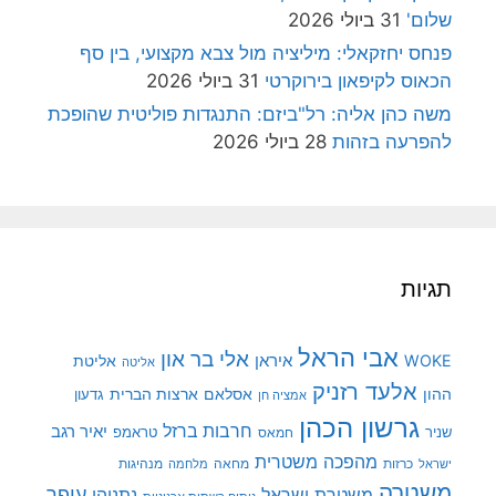
שלום'
31 ביולי 2026
פנחס יחזקאלי: מיליציה מול צבא מקצועי, בין סף
הכאוס לקיפאון בירוקרטי
31 ביולי 2026
משה כהן אליה: רל"ביזם: התנגדות פוליטית שהופכת
להפרעה בזהות
28 ביולי 2026
תגיות
אבי הראל
אלי בר און
איראן
WOKE
אליטת
אליטה
אלעד רזניק
ההון
אסלאם
ארצות הברית
גדעון
אמציה חן
גרשון הכהן
חרבות ברזל
יאיר רגב
שניר
טראמפ
חמאס
מהפכה משטרית
מנהיגות
ישראל
כרזות
מחאה
מלחמה
משטרה
עופר
משטרת ישראל
נתניהו