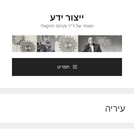
דלג
תוכן
ייצור ידע
האתר של ד"ר פנחס יחזקאלי
תפריט
עיריה