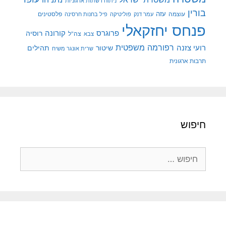
ניתוח רשתות ארגוניות
בורין
עוצמה
עזה
פלסטינים
עמר דנק
פוליטיקה
פיל בחנות חרסינה
פנחס יחזקאלי
קורונה
פרוגרס
רוסיה
צה"ל
צבא
רפורמה משפטית
רועי צזנה
שיטור
תהילים
שרית אונגר משיח
תרבות ארגונית
חיפוש
חיפוש: