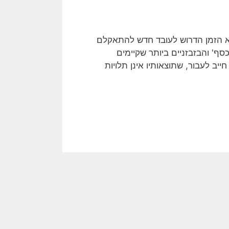
ה' של עובד חדש (Time-to-Value Generation) הוא הזמן הדרוש לעובד חדש להתאקלם
כסף' והבזבזניים ביותר שקיימים
יב לעבור, שתוצאותיו אינן תלויות