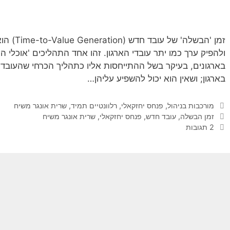
זמן 'הבשל
ולהפיק ערך כמו יתר עובדי הארגון. זהו אחד התהליכים 'אוכלי ה
בארגונים, בעיקר בשל ההתייחסות אליו כתהליך הכרחי שהעובד חי
בארגון; ושאין הוא יכול להשפיע עליהן…
קטגוריות
מורכבות בניהול
,
פנחס יחזקאלי
,
רלוונטיים תמיד
,
שרית אונגר משיח
תגיות
זמן הבשלה
,
עובד חדש
,
פנחס יחזקאלי
,
שרית אונגר משיח
2 תגובות