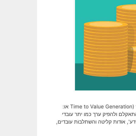
הזמן הנדרש לקליטתו של עובד קרוי זמן 'הבשלה' של עובד חדש (Time to Value Generation או:
בד חדש להתאקלם ולהפיק ערך כמו יתר עובדי
ידע', אודות קליטה והשתלבות עובדים,