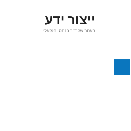
דלג
תוכן
ייצור ידע
האתר של ד"ר פנחס יחזקאלי