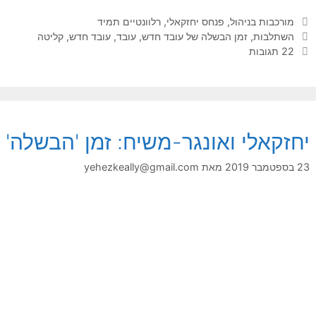
קטגוריות
מורכבות בניהול
,
פנחס יחזקאלי
,
רלוונטיים תמיד
תגיות
השתלבות
,
זמן הבשלה של עובד חדש
,
עובד
,
עובד חדש
,
קליטה
22 תגובות
יחזקאלי ואונגר-משיח: זמן 'הבשלה'
23 בספטמבר 2019
מאת
yehezkeally@gmail.com