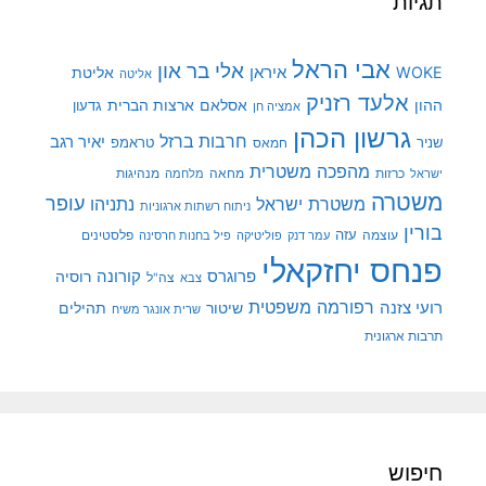
תגיות
אבי הראל
אלי בר און
איראן
WOKE
אליטת
אליטה
אלעד רזניק
ההון
אסלאם
ארצות הברית
גדעון
אמציה חן
גרשון הכהן
חרבות ברזל
יאיר רגב
שניר
טראמפ
חמאס
מהפכה משטרית
מנהיגות
ישראל
כרזות
מחאה
מלחמה
משטרה
עופר
משטרת ישראל
נתניהו
ניתוח רשתות ארגוניות
בורין
עוצמה
עזה
פלסטינים
עמר דנק
פוליטיקה
פיל בחנות חרסינה
פנחס יחזקאלי
קורונה
פרוגרס
רוסיה
צה"ל
צבא
רפורמה משפטית
רועי צזנה
שיטור
תהילים
שרית אונגר משיח
תרבות ארגונית
חיפוש