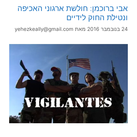
אבי ברוכמן: חולשת ארגוני האכיפה
ונטילת החוק לידיים
24 בנובמבר 2016
מאת
yehezkeally@gmail.com