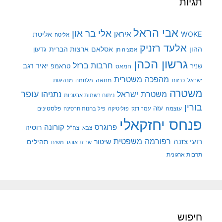
תגיות
אבי הראל
אלי בר און
איראן
WOKE
אליטת
אליטה
אלעד רזניק
ההון
אסלאם
ארצות הברית
גדעון
אמציה חן
גרשון הכהן
חרבות ברזל
יאיר רגב
שניר
טראמפ
חמאס
מהפכה משטרית
מנהיגות
ישראל
כרזות
מחאה
מלחמה
משטרה
עופר
משטרת ישראל
נתניהו
ניתוח רשתות ארגוניות
בורין
עוצמה
עזה
פלסטינים
עמר דנק
פוליטיקה
פיל בחנות חרסינה
פנחס יחזקאלי
קורונה
פרוגרס
רוסיה
צה"ל
צבא
רפורמה משפטית
רועי צזנה
שיטור
תהילים
שרית אונגר משיח
תרבות ארגונית
חיפוש