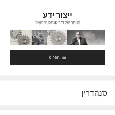
דלג
תוכן
ייצור ידע
האתר של ד"ר פנחס יחזקאלי
תפריט
סנהדרין