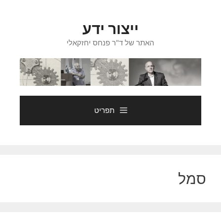
דלג
תוכן
ייצור ידע
האתר של ד"ר פנחס יחזקאלי
תפריט
סמל