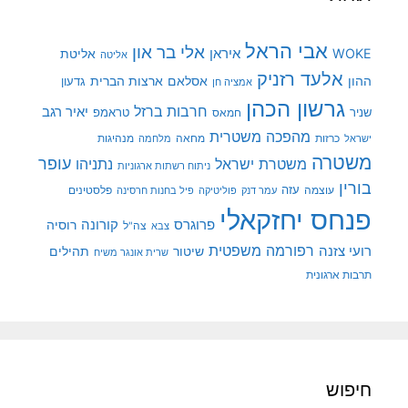
אבי הראל
אלי בר און
איראן
WOKE
אליטת
אליטה
אלעד רזניק
ההון
אסלאם
ארצות הברית
גדעון
אמציה חן
גרשון הכהן
חרבות ברזל
יאיר רגב
שניר
טראמפ
חמאס
מהפכה משטרית
מנהיגות
ישראל
כרזות
מחאה
מלחמה
משטרה
עופר
משטרת ישראל
נתניהו
ניתוח רשתות ארגוניות
בורין
עוצמה
עזה
פלסטינים
עמר דנק
פוליטיקה
פיל בחנות חרסינה
פנחס יחזקאלי
קורונה
פרוגרס
רוסיה
צה"ל
צבא
רפורמה משפטית
רועי צזנה
שיטור
תהילים
שרית אונגר משיח
תרבות ארגונית
חיפוש