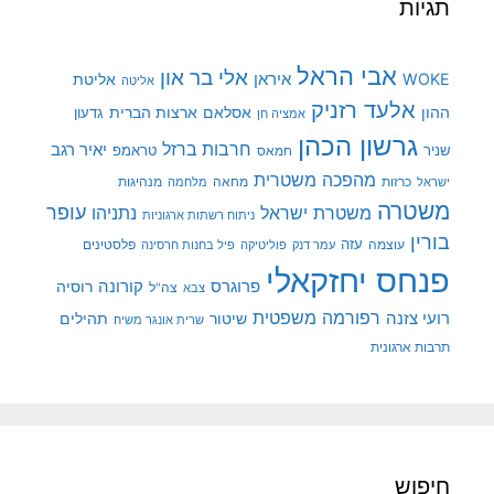
תגיות
אבי הראל
אלי בר און
איראן
WOKE
אליטת
אליטה
אלעד רזניק
ההון
אסלאם
ארצות הברית
גדעון
אמציה חן
גרשון הכהן
חרבות ברזל
יאיר רגב
שניר
טראמפ
חמאס
מהפכה משטרית
מנהיגות
ישראל
כרזות
מחאה
מלחמה
משטרה
עופר
משטרת ישראל
נתניהו
ניתוח רשתות ארגוניות
בורין
עוצמה
עזה
פלסטינים
עמר דנק
פוליטיקה
פיל בחנות חרסינה
פנחס יחזקאלי
קורונה
פרוגרס
רוסיה
צה"ל
צבא
רפורמה משפטית
רועי צזנה
שיטור
תהילים
שרית אונגר משיח
תרבות ארגונית
חיפוש