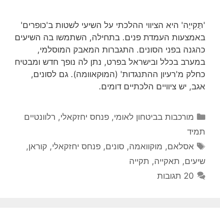
'תַּקִייַה' היא הציווי ההלכתי על השיעי לשטות ב'כופרים'
באמצעות העמדת פנים. בתחילה, השתמשו בה השיעים
כהגנה בפני הסונים. התגברות המאבק המוסלמי,
במערב בכלל ובישראל בפרט, נתן לה נופך חדש ומבטיח
כחלק מ'רעיון ההתנגדות' (המוּקאוומה). גם לסונים,
אגב, יש ציוויים הלכתיים דומים.
קטגוריות
מורכבות בביטחון לאומי
,
פנחס יחזקאלי
,
רלוונטיים
תמיד
תגיות
אסלאם
,
מוקוואמה
,
סונים
,
פנחס יחזקאלי
,
קוראן
,
שיעים
,
תאקייה
,
תקייה
20 תגובות