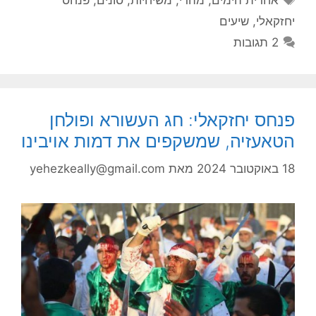
אחרית הימים
,
מהדי
,
משיחיות
,
סונים
,
פנחס
יחזקאלי
,
שיעים
2 תגובות
פנחס יחזקאלי: חג העשורא ופולחן
הטאעזיה, שמשקפים את דמות אויבינו
18 באוקטובר 2024
מאת
yehezkeally@gmail.com