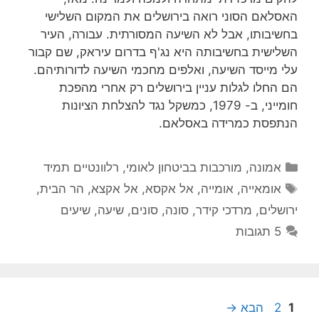
האסלאם הסוני רואה בירושלים את המקום השלישי
בחשיבותו, אבל לא השיעה המסורתית. עבורה, העיר
השלישית בחשיבותה היא נג'ף בדרום עיראק, שם קבור
עלי מייסד השיעה, ואלפים מחכמי השיעה לדורותיהם.
הם החלו לגלות עניין בירושלים רק אחרי מהפכת
חומייני, ב- 1979, כמשקל נגד להצלחת הציונות
הנתפסת כמרידה באסלאם.
קטגוריות
אמונה
,
מורכבות בביטחון לאומי
,
רלוונטיים תמיד
תגיות
אומאייה
,
אומייה
,
אל אקסא
,
אל אקצא
,
הר הבית
,
ירושלים
,
מרדכי קידר
,
סונה
,
סונים
,
שיעה
,
שיעים
5 תגובות
עמוד
עמוד
1
2
הבא
→