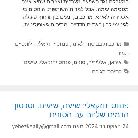
במאבקה נגד השפעה מערבית ואזורית שהיא אינה
מסכימה עימה. אבל למרות השותפות, היחסים בין
אלג'יריה לאיראן מורכבים, ונעים בין שיתוף פעולה
לגיטימי לבין חשדות הדדיים ומתיחות גיאופוליטית.
קטגוריות
מורכבות בביטחון לאומי
,
פנחס יחזקאלי
,
רלוונטיים
תמיד
תגיות
איראן
,
אלג'יריה
,
סונים
,
פנחס יחזקאלי
,
שיעים
כתיבת תגובה
פנחס יחזקאלי: שיעה, שיעים, וסכסוך
הדמים שלהם עם הסונים
24 באוקטובר 2024
מאת
yehezkeally@gmail.com