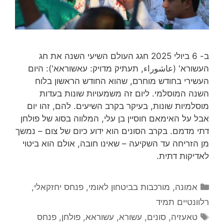
ב- 6 ביולי 2025 חגג העולם השיעי השנה את חג
העשורא' (عاشوراء, תעתיק מדויק: עאשוראא'): היום
העשירי בחודש מוחרם, שהוא החודש הראשון בלוח
השנה המוסלמי. ליום זה משמעויות שונות בעדות
מוסלמיות שונות, בעיקר בקרב השיעים. להם, זהו יום
אבל על האימאם חוסיין בן עלי, המלווה בסוג של פולחן
דתי מדמם. בקרב הסונים הוא ידוע כיום של צום – נמשך
מן הזריחה עד השקיעה – שאינו חובה, אולם הוא ביטוי
לאדיקות דתית.
קטגוריות
אמונה
,
מורכבות בביטחון לאומי
,
פנחס יחזקאלי
,
רלוונטיים תמיד
תגיות
טאעזיה
,
סונים
,
עשורא
,
עשוראא
,
פולחן
,
פנחס