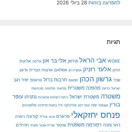
להפרעה בזהות
28 ביולי 2026
תגיות
אבי הראל
אלי בר און
איראן
WOKE
אליטת
אליטה
אלעד רזניק
ההון
אסלאם
ארצות הברית
גדעון
אמציה חן
גרשון הכהן
חרבות ברזל
יאיר רגב
שניר
טראמפ
חמאס
מהפכה משטרית
מנהיגות
ישראל
כרזות
מחאה
מלחמה
משטרה
עופר
משטרת ישראל
נתניהו
ניתוח רשתות ארגוניות
בורין
עוצמה
עזה
פלסטינים
עמר דנק
פוליטיקה
פיל בחנות חרסינה
פנחס יחזקאלי
קורונה
פרוגרס
רוסיה
צה"ל
צבא
רפורמה משפטית
רועי צזנה
שיטור
תהילים
שרית אונגר משיח