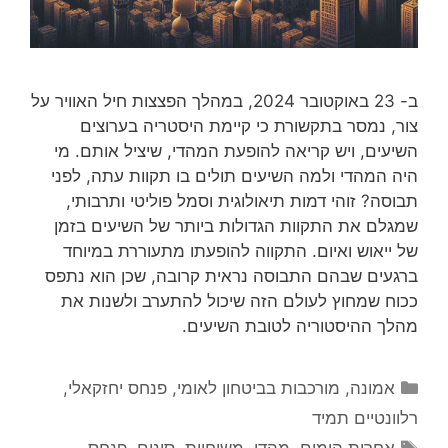
ב- 23 באוקטובר 2024, במהלך הפצצות חיל האוויר על
צור, נמסר בתקשורת כי קיימת היסטריה בערוצים
השיעים, ויש קריאה להופעת המהדי, שיציל אותם. מי
היה המהדי ולמה השיעים תולים בו תקוות עתה, לפני
תבוסה? זוהי דמות תיאולוגית וסמל פוליטי ותרבותי,
שמגלם את התקוות הגדולות ביותר של השיעים בזמן
של ייאוש ואיום. התקווה להופעתו מתעוררת במיוחד
ברגעים שבהם התבוסה נראית קרובה, שכן הוא נתפס
ככוח שמחוץ לעולם הזה שיכול להתערב ולשנות את
מהלך ההיסטוריה לטובת השיעים.
קטגוריות
אמונה
,
מורכבות בביטחון לאומי
,
פנחס יחזקאלי
,
רלוונטיים תמיד
תגיות