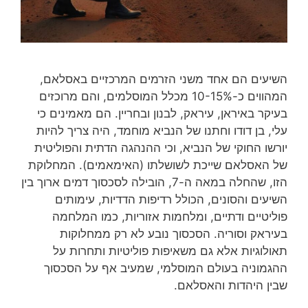
השיעים הם אחד משני הזרמים המרכזיים באסלאם,
המהווים כ-10-15% מכלל המוסלמים, והם מרוכזים
בעיקר באיראן, עיראק, לבנון ובחריין. הם מאמינים כי
עלי, בן דודו וחתנו של הנביא מוחמד, היה צריך להיות
יורשו החוקי של הנביא, וכי ההנהגה הדתית והפוליטית
של האסלאם שייכת לשושלתו (האימאמים). המחלוקת
הזו, שהחלה במאה ה-7, הובילה לסכסוך דמים ארוך בין
השיעים והסונים, הכולל רדיפות הדדיות, עימותים
פוליטיים ודתיים, ומלחמות אזוריות, כמו המלחמה
בעיראק וסוריה. הסכסוך נובע לא רק ממחלוקות
תאולוגיות אלא גם משאיפות פוליטיות ותחרות על
ההגמוניה בעולם המוסלמי, שמעיב אף על הסכסוך
שבין היהדות והאסלאם.