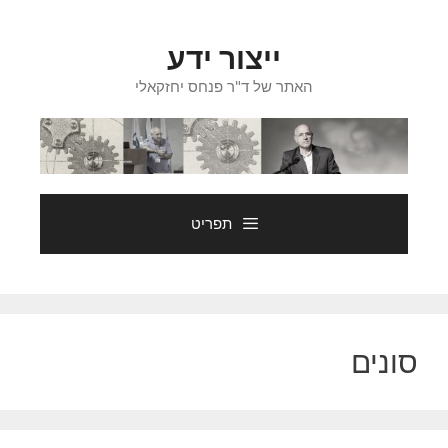
דלג
תוכן
ייצור ידע
האתר של ד"ר פנחס יחזקאלי
תפריט
סונים