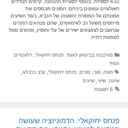
632 לספירה. בנוסף לסוגיית ההנהגה, קיימים הבדלים
תאולוגיים עמוקים ביניהם: הסונים מבססים את
אמונתם על המסורת (הסונה) של הנביא, בעוד השיעים
מייחסים משקל רב לאימאמים, שהם מנהיגים רוחניים
שנחשבים לצאצאים ישירים של עלי וחוסיין, ומהווים סמל
לסמכות דתית.
קטגוריות
מורכבות בביטחון לאומי
,
פנחס יחזקאלי
,
רלוונטיים
תמיד
תגיות
סונה
,
סוני
,
סונים
,
פנחס יחזקאלי
,
קרב כרבלא
,
שיעה
,
שיעי
,
שיעים
6 תגובות
פנחס יחזקאלי: הדמוניזציה שעושה