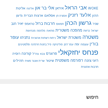
אבי הראל
אלי בר און
איראן
WOKE
אליטת
אליטה
אלעד רזניק
ההון
אסלאם
ארצות הברית
גדעון
אמציה חן
גרשון הכהן
חרבות ברזל
יאיר רגב
שניר
טראמפ
חמאס
מהפכה משטרית
מנהיגות
ישראל
כרזות
מחאה
מלחמה
משטרה
עופר
משטרת ישראל
נתניהו
ניתוח רשתות ארגוניות
בורין
עוצמה
עזה
פלסטינים
עמר דנק
פוליטיקה
פיל בחנות חרסינה
פנחס יחזקאלי
קורונה
פרוגרס
רוסיה
צה"ל
צבא
רפורמה משפטית
רועי צזנה
שיטור
תהילים
שרית אונגר משיח
תרבות ארגונית
חיפוש