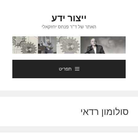
דלג
תוכן
ייצור ידע
האתר של ד"ר פנחס יחזקאלי
תפריט
סולומון רדאי