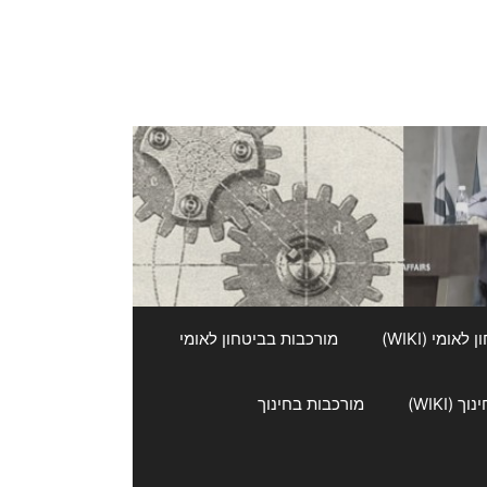
אומי (WIKI)
מורכבות בביטחון לאומי
 (WIKI)
מורכבות בחינוך