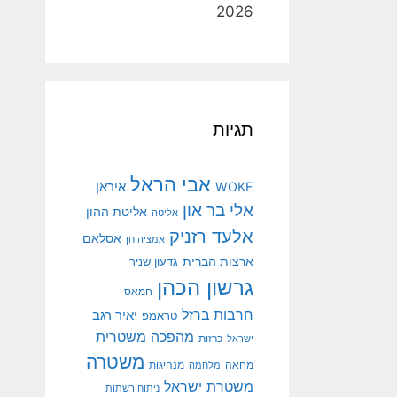
2026
תגיות
אבי הראל
איראן
WOKE
אלי בר און
אליטת ההון
אליטה
אלעד רזניק
אסלאם
אמציה חן
ארצות הברית
גדעון שניר
גרשון הכהן
חמאס
חרבות ברזל
יאיר רגב
טראמפ
מהפכה משטרית
ישראל
כרזות
משטרה
מנהיגות
מחאה
מלחמה
משטרת ישראל
ניתוח רשתות