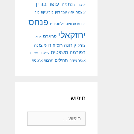
עופר בורין
נתניהו
ארגוניות
עוצמה
עזה
עמר דנק
פוליטיקה
פיל
פנחס
פלסטינים
בחנות חרסינה
יחזקאלי
פרוגרס
צבא
קורונה
רועי צזנה
רוסיה
צה"ל
רפורמה משפטית
שיטור
שרית
תהילים
אונגר משיח
תרבות ארגונית
חיפוש
חיפוש: