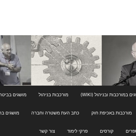
ם במורכבות ובניהול (WIKI)
מורכבות בניהול
מושגים בביטחון ל
מורכבות באכיפת חוק
כתב העת משטרה וחברה
מושגים בחינוך
פרים
קורסים
פרקי לימוד
צור קשר