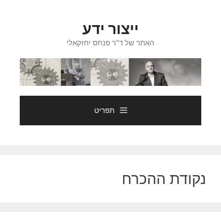
דלג
תוכן
ייצור ידע
האתר של ד"ר פנחס יחזקאלי
תפריט
נקודת ההכרח