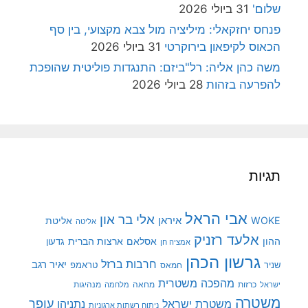
שלום'
31 ביולי 2026
פנחס יחזקאלי: מיליציה מול צבא מקצועי, בין סף
הכאוס לקיפאון בירוקרטי
31 ביולי 2026
משה כהן אליה: רל"ביזם: התנגדות פוליטית שהופכת
להפרעה בזהות
28 ביולי 2026
תגיות
אבי הראל
אלי בר און
איראן
WOKE
אליטת
אליטה
אלעד רזניק
ההון
אסלאם
ארצות הברית
גדעון
אמציה חן
גרשון הכהן
חרבות ברזל
יאיר רגב
שניר
טראמפ
חמאס
מהפכה משטרית
מנהיגות
ישראל
כרזות
מחאה
מלחמה
משטרה
עופר
משטרת ישראל
נתניהו
ניתוח רשתות ארגוניות