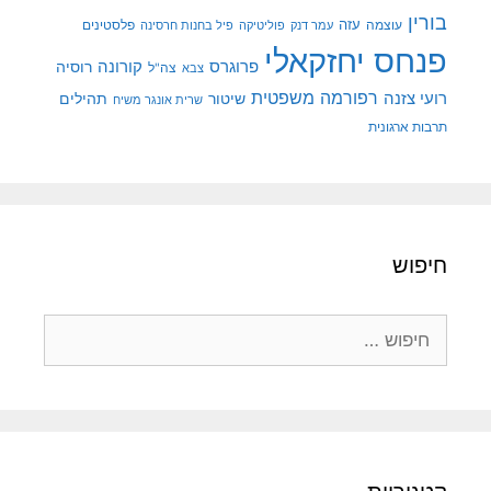
בורין
עוצמה
עזה
פלסטינים
עמר דנק
פוליטיקה
פיל בחנות חרסינה
פנחס יחזקאלי
קורונה
פרוגרס
רוסיה
צה"ל
צבא
רפורמה משפטית
רועי צזנה
שיטור
תהילים
שרית אונגר משיח
תרבות ארגונית
חיפוש
חיפוש: