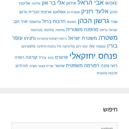
אבי הראל
אלי בר און
איראן
WOKE
אליטת
אליטה
אלעד רזניק
ההון
אסלאם
ארצות הברית
גדעון
אמציה חן
גרשון הכהן
חרבות ברזל
יאיר רגב
שניר
טראמפ
חמאס
מהפכה משטרית
מנהיגות
ישראל
כרזות
מחאה
מלחמה
משטרה
עופר
משטרת ישראל
נתניהו
ניתוח רשתות ארגוניות
בורין
עוצמה
עזה
פלסטינים
עמר דנק
פוליטיקה
פיל בחנות חרסינה
פנחס יחזקאלי
קורונה
פרוגרס
רוסיה
צה"ל
צבא
רפורמה משפטית
רועי צזנה
שיטור
תהילים
שרית אונגר משיח
תרבות ארגונית
חיפוש
חיפוש: