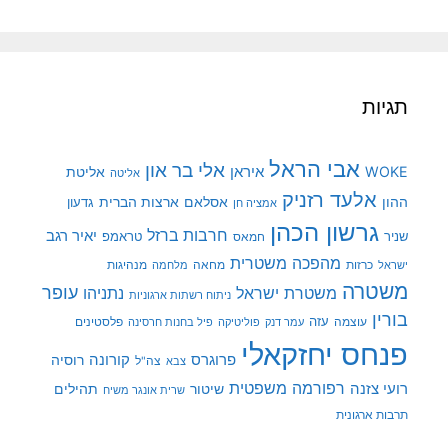
תגיות
אבי הראל
אלי בר און
איראן
WOKE
אליטת
אליטה
אלעד רזניק
ההון
אסלאם
ארצות הברית
גדעון
אמציה חן
גרשון הכהן
חרבות ברזל
יאיר רגב
שניר
טראמפ
חמאס
מהפכה משטרית
מנהיגות
ישראל
כרזות
מחאה
מלחמה
משטרה
עופר
משטרת ישראל
נתניהו
ניתוח רשתות ארגוניות
בורין
עוצמה
עזה
פלסטינים
עמר דנק
פוליטיקה
פיל בחנות חרסינה
פנחס יחזקאלי
קורונה
פרוגרס
רוסיה
צה"ל
צבא
רפורמה משפטית
רועי צזנה
שיטור
תהילים
שרית אונגר משיח
תרבות ארגונית