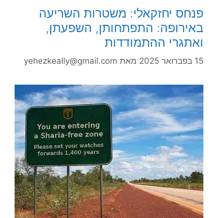
פנחס יחזקאלי: משטרות השריעה
באירופה: התפתחותן, השפעתן,
ואתגרי ההתמודדות
15 בפברואר 2025
מאת
yehezkeally@gmail.com