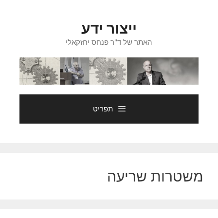
דלג
תוכן
ייצור ידע
האתר של ד"ר פנחס יחזקאלי
תפריט
משטרות שריעה