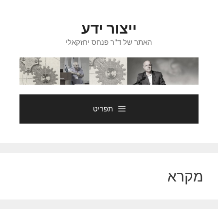
דלג
תוכן
ייצור ידע
האתר של ד"ר פנחס יחזקאלי
תפריט
מקרא