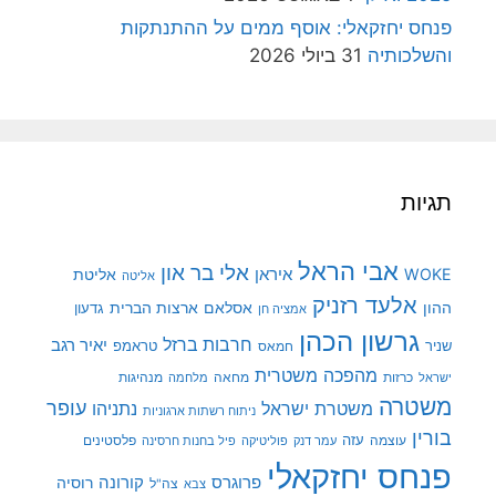
פנחס יחזקאלי: אוסף ממים על ההתנתקות
והשלכותיה
31 ביולי 2026
תגיות
אבי הראל
אלי בר און
איראן
WOKE
אליטת
אליטה
אלעד רזניק
ההון
אסלאם
ארצות הברית
גדעון
אמציה חן
גרשון הכהן
חרבות ברזל
יאיר רגב
שניר
טראמפ
חמאס
מהפכה משטרית
מנהיגות
ישראל
כרזות
מחאה
מלחמה
משטרה
עופר
משטרת ישראל
נתניהו
ניתוח רשתות ארגוניות
בורין
עוצמה
עזה
פלסטינים
עמר דנק
פוליטיקה
פיל בחנות חרסינה
פנחס יחזקאלי
קורונה
פרוגרס
רוסיה
צה"ל
צבא