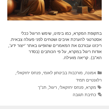
בתקופת המקרא, כמו בימינו, שימש הריגול ככלי
אסטרטגי להערכת אויבים ושטחים לפני פעולה צבאית.
ריכזנו עבורכם את המאמרים שהופיעו באתר 'ייצור ידע',
אודות ריגול במקרא, על פי הכותבים (בסדר
הא"ב). קריאה מועילה.
קטגוריות
אמונה
,
מורכבות בביטחון לאומי
,
פנחס יחזקאלי
,
רלוונטיים תמיד
תגיות
מקרא
,
פנחס יחזקאלי
,
ריגול
,
תנ"ך
כתיבת תגובה